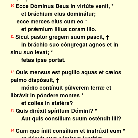
Ecce Dóminus Deus in virtúte venit, *
10
et bráchium eius dominátur;
ecce merces eius cum eo *
et prǽmium illíus coram illo.
Sicut pastor gregem suum pascit, †
11
in bráchio suo cóngregat agnos et in
sinu suo levat; *
fetas ipse portat.
Quis mensus est pugíllo aquas et cælos
12
palmo dispósuit, †
módio contínuit púlverem terræ et
librávit in póndere montes *
et colles in statéra?
Quis diréxit spíritum Dómini? *
13
Aut quis consílium suum osténdit illi?
Cum quo íniit consílium et instrúxit eum *
14