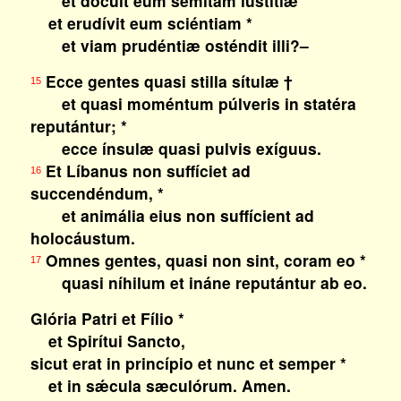
et dócuit eum sémitam iustítiæ
et erudívit eum sciéntiam *
et viam prudéntiæ osténdit illi?–
Ecce gentes quasi stilla sítulæ †
15
et quasi moméntum púlveris in statéra
reputántur; *
ecce ínsulæ quasi pulvis exíguus.
Et Líbanus non suffíciet ad
16
succendéndum, *
et animália eius non suffícient ad
holocáustum.
Omnes gentes, quasi non sint, coram eo *
17
quasi níhilum et ináne reputántur ab eo.
Glória Patri et Fílio *
et Spirítui Sancto,
sicut erat in princípio et nunc et semper *
et in sǽcula sæculórum. Amen.