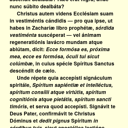
nunc súbito dealbáta?
Christus autem videns Ecclésiam suam
in vestiméntis cándidis — pro qua ipse, ut
habes in Zacharíæ libro prophétæ,
sórdida
vestiménta
suscéperat — vel ánimam
regeneratiónis lavácro mundam atque
ablútam, dicit:
Ecce formósa es, próxima
mea, ecce es formósa, óculi tui sicut
colúmbæ
, in cuius spécie Spíritus Sanctus
descéndit de cælo.
Unde répete quia accepísti signáculum
spiritále,
Spíritum sapiéntiæ et intelléctus,
spíritum consílii atque virtútis, spíritum
cognitiónis atque pietátis, spíritum sancti
timóris
, et serva quod accepísti. Signávit te
Deus Pater, confirmávit te Christus
Dóminus et
dedit pignus
Spíritum
in
córdibus tuis
, sicut apostólica lectióne