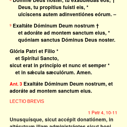
Deus, tu propítius fuísti eis, *
ulcíscens autem adinventiónes eórum. –
Exaltáte Dóminum Deum nostrum †
9
et adoráte ad montem sanctum eius, *
quóniam sanctus Dóminus Deus noster.
Glória Patri et Fílio *
et Spirítui Sancto,
sicut erat in princípio et nunc et semper *
et in sǽcula sæculórum. Amen.
Exaltáte Dóminum Deum nostrum, et
Ant. 3
adoráte ad montem sanctum eius.
LECTIO BREVIS
1 Petr 4, 10-11
Unusquísque, sicut accépit donatiónem, in
altérutrum illam administrántes sicut boni