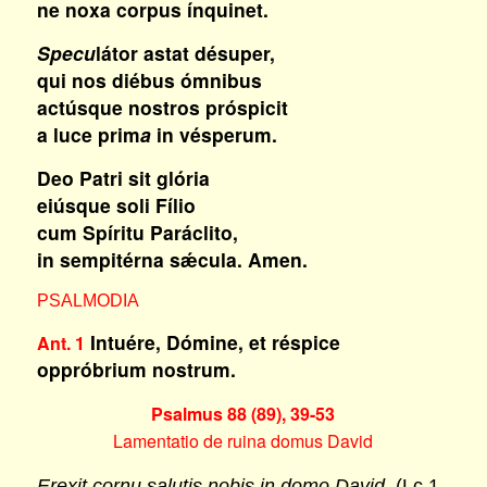
ne noxa corpus ínquinet.
Specu
látor astat désuper,
qui nos diébus ómnibus
actúsque nostros próspicit
a luce prim
a
in vésperum.
Deo Patri sit glória
eiúsque soli Fílio
cum Spíritu Paráclito,
in sempitérna sǽcula. Amen.
PSALMODIA
Intuére, Dómine, et réspice
Ant. 1
oppróbrium nostrum.
Psalmus 88 (89), 39-53
Lamentatio de ruina domus David
Erexit cornu salutis nobis in domo David.
(Lc 1,