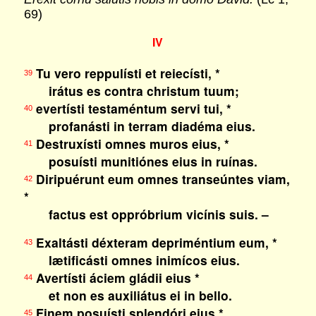
69)
IV
Tu vero reppulísti et reiecísti, *
39
irátus es contra christum tuum;
evertísti testaméntum servi tui, *
40
profanásti in terram diadéma eius.
Destruxísti omnes muros eius, *
41
posuísti munitiónes eius in ruínas.
Diripuérunt eum omnes transeúntes viam,
42
*
factus est oppróbrium vicínis suis. –
Exaltásti déxteram depriméntium eum, *
43
lætificásti omnes inimícos eius.
Avertísti áciem gládii eius *
44
et non es auxiliátus ei in bello.
Finem posuísti splendóri eius *
45