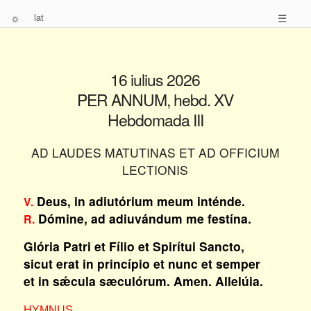
☼
lat
☰
16 iulius 2026
PER ANNUM, hebd. XV
Hebdomada III
AD LAUDES MATUTINAS ET AD OFFICIUM
LECTIONIS
Deus, in adiutórium meum inténde.
V.
Dómine, ad adiuvándum me festína.
R.
Glória Patri et Fílio et Spirítui Sancto,
sicut erat in princípio et nunc et semper
et in sǽcula sæculórum. Amen. Allelúia.
HYMNUS