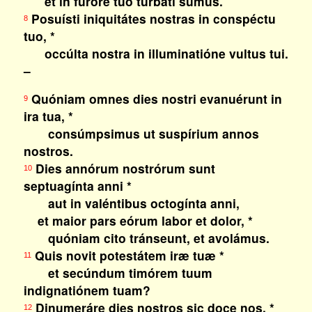
et in furóre tuo turbáti sumus.
Posuísti iniquitátes nostras in conspéctu
8
tuo, *
occúlta nostra in illuminatióne vultus tui.
–
Quóniam omnes dies nostri evanuérunt in
9
ira tua, *
consúmpsimus ut suspírium annos
nostros.
Dies annórum nostrórum sunt
10
septuagínta anni *
aut in valéntibus octogínta anni,
et maior pars eórum labor et dolor, *
quóniam cito tránseunt, et avolámus.
Quis novit potestátem iræ tuæ *
11
et secúndum timórem tuum
indignatiónem tuam?
Dinumeráre dies nostros sic doce nos, *
12