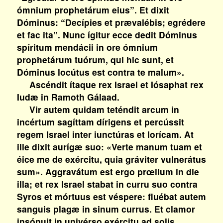
ómnium prophetárum eius”. Et dixit
Dóminus: “Decípies et prævalébis; egrédere
et fac ita”. Nunc ígitur ecce dedit Dóminus
spíritum mendácii in ore ómnium
prophetárum tuórum, qui hic sunt, et
Dóminus locútus est contra te malum».
Ascéndit ítaque rex Israel et Iósaphat rex
Iudæ in Ramoth Gálaad.
Vir autem quidam teténdit arcum in
incértum sagíttam dírigens et percússit
regem Israel inter iunctúras et lorícam. At
ille dixit aurígæ suo: «Verte manum tuam et
éice me de exércitu, quia gráviter vulnerátus
sum». Aggravátum est ergo prœlium in die
illa; et rex Israel stabat in curru suo contra
Syros et mórtuus est véspere: fluébat autem
sanguis plagæ in sinum currus. Et clamor
insónuit in univérso exércitu ad solis