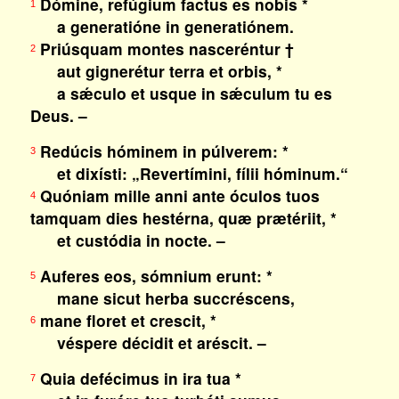
Dómine, refúgium factus es nobis *
1
a generatióne in generatiónem.
Priúsquam montes nasceréntur †
2
aut gignerétur terra et orbis, *
a sǽculo et usque in sǽculum tu es
Deus. –
Redúcis hóminem in púlverem: *
3
et dixísti: „Revertímini, fílii hóminum.“
Quóniam mille anni ante óculos tuos
4
tamquam dies hestérna, quæ prætériit, *
et custódia in nocte. –
Auferes eos, sómnium erunt: *
5
mane sicut herba succréscens,
mane floret et crescit, *
6
véspere décidit et aréscit. –
Quia defécimus in ira tua *
7