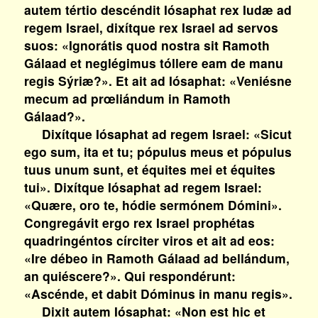
autem tértio descéndit Iósaphat rex Iudæ ad
regem Israel, dixítque rex Israel ad servos
suos: «Ignorátis quod nostra sit Ramoth
Gálaad et neglégimus tóllere eam de manu
regis Sýriæ?». Et ait ad Iósaphat: «Veniésne
mecum ad prœliándum in Ramoth
Gálaad?».
Dixítque Iósaphat ad regem Israel: «Sicut
ego sum, ita et tu; pópulus meus et pópulus
tuus unum sunt, et équites mei et équites
tui». Dixítque Iósaphat ad regem Israel:
«Quære, oro te, hódie sermónem Dómini».
Congregávit ergo rex Israel prophétas
quadringéntos círciter viros et ait ad eos:
«Ire débeo in Ramoth Gálaad ad bellándum,
an quiéscere?». Qui respondérunt:
«Ascénde, et dabit Dóminus in manu regis».
Dixit autem Iósaphat: «Non est hic et