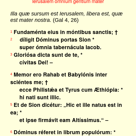
Ierusalem omnium gentium mater
Illa quæ sursum est Ierusalem, libera est, quæ
est mater nostra.
(Gal 4, 26)
Fundaménta eius in móntibus sanctis; †
1
díligit Dóminus portas Sion *
2
super ómnia tabernácula Iacob.
Gloriósa dicta sunt de te, *
3
cívitas Dei! –
Memor ero Rahab et Babylónis inter
4
sciéntes me; †
ecce Philistǽa et Tyrus cum Æthiópia: *
hi nati sunt illic.
Et de Sion dicétur: „Hic et ille natus est in
5
ea; *
et ipse firmávit eam Altíssimus.“ –
Dóminus réferet in librum populórum: *
6