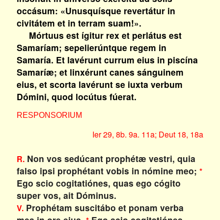
occásum: «Unusquísque revertátur in
civitátem et in terram suam!».
Mórtuus est ígitur rex et perlátus est
Samaríam; sepelierúntque regem in
Samaría. Et lavérunt currum eius in piscína
Samaríæ; et linxérunt canes sánguinem
eius, et scorta lavérunt se iuxta verbum
Dómini, quod locútus fúerat.
RESPONSORIUM
Ier 29, 8b. 9a. 11a; Deut 18, 18a
Non vos sedúcant prophétæ vestri, quia
R.
falso ipsi prophétant vobis in nómine meo;
*
Ego scio cogitatiónes, quas ego cógito
super vos, ait Dóminus.
Prophétam suscitábo et ponam verba
V.
mea in ore eius.
Ego scio cogitatiónes,