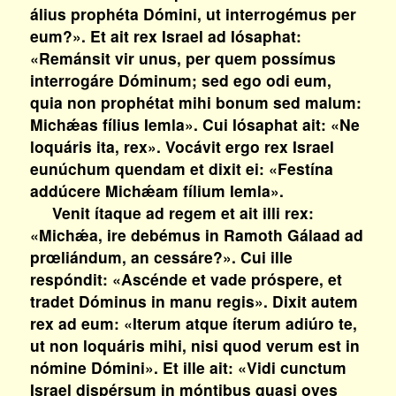
álius prophéta Dómini, ut interrogémus per
eum?». Et ait rex Israel ad Iósaphat:
«Remánsit vir unus, per quem possímus
interrogáre Dóminum; sed ego odi eum,
quia non prophétat mihi bonum sed malum:
Michǽas fílius Iemla». Cui Iósaphat ait: «Ne
loquáris ita, rex». Vocávit ergo rex Israel
eunúchum quendam et dixit ei: «Festína
addúcere Michǽam fílium Iemla».
Venit ítaque ad regem et ait illi rex:
«Michǽa, ire debémus in Ramoth Gálaad ad
prœliándum, an cessáre?». Cui ille
respóndit: «Ascénde et vade próspere, et
tradet Dóminus in manu regis». Dixit autem
rex ad eum: «Iterum atque íterum adiúro te,
ut non loquáris mihi, nisi quod verum est in
nómine Dómini». Et ille ait: «Vidi cunctum
Israel dispérsum in móntibus quasi oves