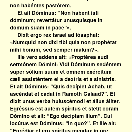
non habéntes pastórem.
Et ait Dóminus: “Non habent isti
dóminum; revertátur unusquísque in
domum suam in pace”».
Dixit ergo rex Israel ad Iósaphat:
«Numquid non dixi tibi quia non prophétat
mihi bonum, sed semper malum?».
Ille vero addens ait: «Proptérea audi
sermónem Dómini: Vidi Dóminum sedéntem
super sólium suum et omnem exércitum
cæli assisténtem ei a dextris et a sinístris.
Et ait Dóminus: “Quis decípiet Achab, ut
ascéndat et cadat in Ramoth Gálaad?”. Et
dixit unus verba huiuscémodi et álius áliter.
Egréssus est autem spíritus et stetit coram
Dómino et ait: “Ego decípiam illum”. Cui
locútus est Dóminus: “In quo?”. Et ille ait:
“Egrédiar et ero spíritus mendax in ore