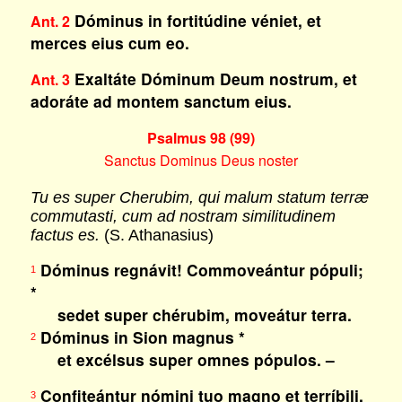
Dóminus in fortitúdine véniet, et
Ant. 2
merces eius cum eo.
Exaltáte Dóminum Deum nostrum, et
Ant. 3
adoráte ad montem sanctum eius.
Psalmus 98 (99)
Sanctus Dominus Deus noster
Tu es super Cherubim, qui malum statum terræ
commutasti, cum ad nostram similitudinem
factus es.
(S. Athanasius)
Dóminus regnávit! Commoveántur pópuli;
1
*
sedet super chérubim, moveátur terra.
Dóminus in Sion magnus *
2
et excélsus super omnes pópulos. –
Confiteántur nómini tuo magno et terríbili,
3