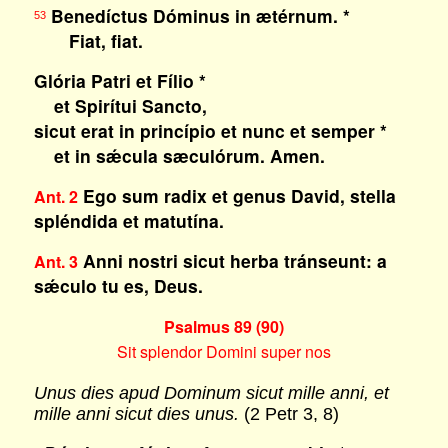
Benedíctus Dóminus in ætérnum. *
53
Fiat, fiat.
Glória Patri et Fílio *
et Spirítui Sancto,
sicut erat in princípio et nunc et semper *
et in sǽcula sæculórum. Amen.
Ego sum radix et genus David, stella
Ant. 2
spléndida et matutína.
Anni nostri sicut herba tránseunt: a
Ant. 3
sǽculo tu es, Deus.
Psalmus 89 (90)
Sit splendor Domini super nos
Unus dies apud Dominum sicut mille anni, et
mille anni sicut dies unus.
(2 Petr 3, 8)