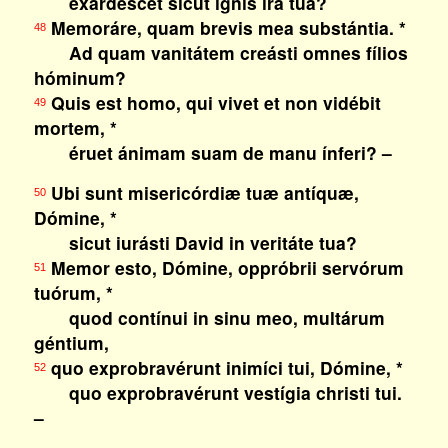
exardéscet sicut ignis ira tua?
Memoráre, quam brevis mea substántia. *
48
Ad quam vanitátem creásti omnes fílios
hóminum?
Quis est homo, qui vivet et non vidébit
49
mortem, *
éruet ánimam suam de manu ínferi? –
Ubi sunt misericórdiæ tuæ antíquæ,
50
Dómine, *
sicut iurásti David in veritáte tua?
Memor esto, Dómine, oppróbrii servórum
51
tuórum, *
quod contínui in sinu meo, multárum
géntium,
quo exprobravérunt inimíci tui, Dómine, *
52
quo exprobravérunt vestígia christi tui.
–