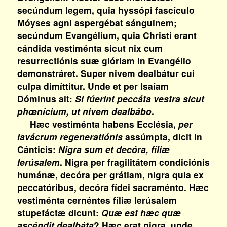
secúndum legem, quia hyssópi fascículo
Móyses agni aspergébat sánguinem;
secúndum Evangélium, quia Christi erant
cándida vestiménta sicut nix cum
resurrectiónis suæ glóriam in Evangélio
demonstráret. Super nivem dealbátur cui
culpa dimíttitur. Unde et per Isaíam
Dóminus ait:
Si fúerint peccáta vestra sicut
phœnícium, ut nivem dealbábo
.
Hæc vestiménta habens Ecclésia,
per
lavácrum regeneratiónis
assúmpta, dicit in
Cánticis:
Nigra sum et decóra, fíliæ
Ierúsalem
. Nigra per fragilitátem condiciónis
humánæ, decóra per grátiam, nigra quia ex
peccatóribus, decóra fídei sacraménto. Hæc
vestiménta cernéntes fíliæ Ierúsalem
stupefáctæ dicunt:
Quæ est hæc quæ
ascéndit dealbáta
? Hæc erat nigra, unde