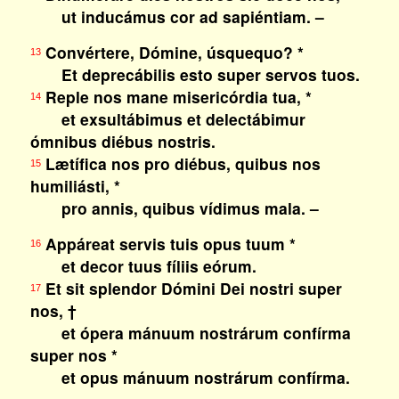
ut inducámus cor ad sapiéntiam. –
Convértere, Dómine, úsquequo? *
13
Et deprecábilis esto super servos tuos.
Reple nos mane misericórdia tua, *
14
et exsultábimus et delectábimur
ómnibus diébus nostris.
Lætífica nos pro diébus, quibus nos
15
humiliásti, *
pro annis, quibus vídimus mala. –
Appáreat servis tuis opus tuum *
16
et decor tuus fíliis eórum.
Et sit splendor Dómini Dei nostri super
17
nos, †
et ópera mánuum nostrárum confírma
super nos *
et opus mánuum nostrárum confírma.