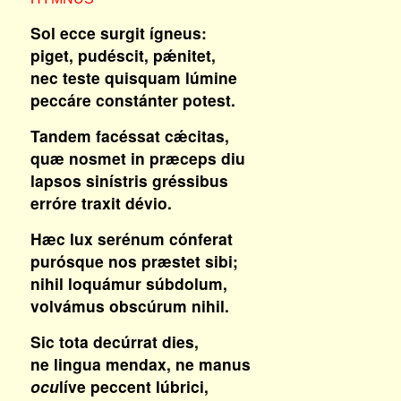
Sol ecce surgit ígneus:
piget, pudéscit, pǽnitet,
nec teste quisquam lúmine
peccáre constánter potest.
Tandem facéssat cǽcitas,
quæ nosmet in præceps diu
lapsos sinístris gréssibus
erróre traxit dévio.
Hæc lux serénum cónferat
purósque nos præstet sibi;
nihil loquámur súbdolum,
volvámus obscúrum nihil.
Sic tota decúrrat dies,
ne lingua mendax, ne manus
ocu
líve peccent lúbrici,