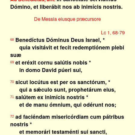
Dómino, et liberábit nos ab inimícis nostris.
De Messia eiusque præcursore
Lc 1, 68-79
Benedíctus Dóminus Deus Israel, *
68
quia visitávit et fecit redemptiónem plebi
suæ
et eréxit cornu salútis nobis *
69
in domo David púeri sui,
sicut locútus est per os sanctórum, *
70
qui a sǽculo sunt, prophetárum eius,
salútem ex inimícis nostris *
71
et de manu ómnium, qui odérunt nos;
ad faciéndam misericórdiam cum pátribus
72
nostris *
et memorári testaménti sui sancti,