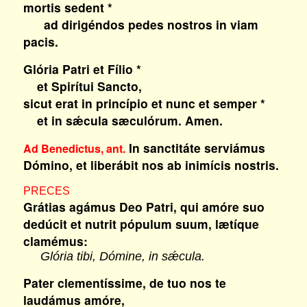
mortis sedent *
ad dirigéndos pedes nostros in viam
pacis.
Glória Patri et Fílio *
et Spirítui Sancto,
sicut erat in princípio et nunc et semper *
et in sǽcula sæculórum. Amen.
In sanctitáte serviámus
Ad Benedictus, ant.
Dómino, et liberábit nos ab inimícis nostris.
PRECES
Grátias agámus Deo Patri, qui amóre suo
dedúcit et nutrit pópulum suum, lætíque
clamémus:
Glória tibi, Dómine, in sǽcula.
Pater clementíssime, de tuo nos te
laudámus amóre,