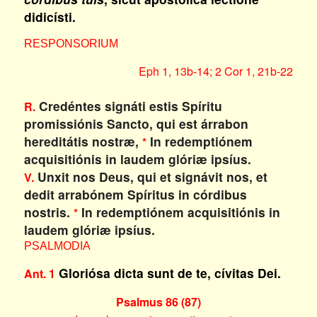
didicísti.
RESPONSORIUM
Eph 1, 13b-14; 2 Cor 1, 21b-22
Credéntes signáti estis Spíritu
R.
promissiónis Sancto, qui est árrabon
hereditátis nostræ,
In redemptiónem
*
acquisitiónis in laudem glóriæ ipsíus.
Unxit nos Deus, qui et signávit nos, et
V.
dedit arrabónem Spíritus in córdibus
nostris.
In redemptiónem acquisitiónis in
*
laudem glóriæ ipsíus.
PSALMODIA
Gloriósa dicta sunt de te, cívitas Dei.
Ant. 1
Psalmus 86 (87)