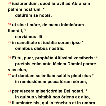
iusiurándum, quod iurávit ad Abraham
73
patrem nostrum, *
datúrum se nobis,
ut sine timóre, de manu inimicórum
74
liberáti, *
serviámus illi
in sanctitáte et iustítia coram ipso *
75
ómnibus diébus nostris.
Et tu, puer, prophéta Altíssimi vocáberis: *
76
præíbis enim ante fáciem Dómini paráre
vias eius,
ad dandam sciéntiam salútis plebi eius *
77
in remissiónem peccatórum eórum,
per víscera misericórdiæ Dei nostri, *
78
in quibus visitábit nos óriens ex alto,
illumináre his, qui in ténebris et in umbra
79