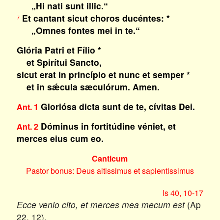
„Hi nati sunt illic.“
Et cantant sicut choros ducéntes: *
7
„Omnes fontes mei in te.“
Glória Patri et Fílio *
et Spirítui Sancto,
sicut erat in princípio et nunc et semper *
et in sǽcula sæculórum. Amen.
Gloriósa dicta sunt de te, cívitas Dei.
Ant. 1
Dóminus in fortitúdine véniet, et
Ant. 2
merces eius cum eo.
Canticum
Pastor bonus: Deus altissimus et sapientissimus
Is 40, 10-17
Ecce venio cito, et merces mea mecum est
(Ap
22, 12).