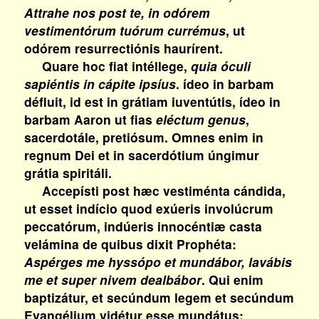
Attrahe nos post te, in odórem
vestimentórum tuórum currémus
, ut
odórem resurrectiónis haurírent.
Quare hoc fiat intéllege,
quia óculi
sapiéntis in cápite ipsíus
. ídeo in barbam
défluit, id est in grátiam iuventútis, ídeo in
barbam Aaron ut fias
eléctum genus
,
sacerdotále, pretiósum. Omnes enim in
regnum Dei et in sacerdótium úngimur
grátia spiritáli.
Accepísti post hæc vestiménta cándida,
ut esset indício quod exúeris involúcrum
peccatórum, indúeris innocéntiæ casta
velámina de quibus dixit Prophéta:
Aspérges me hyssópo et mundábor, lavábis
me et super nivem dealbábor
. Qui enim
baptizátur, et secúndum legem et secúndum
Evangélium vidétur esse mundátus: