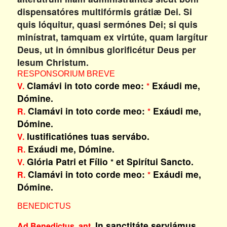
dispensatóres multifórmis grátiæ Dei. Si
quis lóquitur, quasi sermónes Dei; si quis
minístrat, tamquam ex virtúte, quam largítur
Deus, ut in ómnibus glorificétur Deus per
Iesum Christum.
RESPONSORIUM BREVE
Clamávi in toto corde meo:
Exáudi me,
V.
*
Dómine.
Clamávi in toto corde meo:
Exáudi me,
R.
*
Dómine.
Iustificatiónes tuas servábo.
V.
Exáudi me, Dómine.
R.
Glória Patri et Fílio
et Spirítui Sancto.
V.
*
Clamávi in toto corde meo:
Exáudi me,
R.
*
Dómine.
BENEDICTUS
In sanctitáte serviámus
Ad Benedictus, ant.