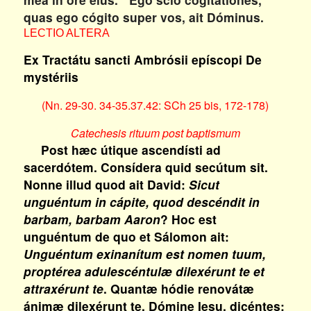
*
quas ego cógito super vos, ait Dóminus.
LECTIO ALTERA
Ex Tractátu sancti Ambrósii epíscopi De
mystériis
(Nn. 29-30. 34-35.37.42: SCh 25 bis, 172-178)
Catechesis rituum post baptismum
Post hæc útique ascendísti ad
sacerdótem. Consídera quid secútum sit.
Nonne illud quod ait David:
Sicut
unguéntum in cápite, quod descéndit in
barbam, barbam Aaron
? Hoc est
unguéntum de quo et Sálomon ait:
Unguéntum exinanítum est nomen tuum,
proptérea adulescéntulæ dilexérunt te et
attraxérunt te
. Quantæ hódie renovátæ
ánimæ dilexérunt te, Dómine Iesu, dicéntes: