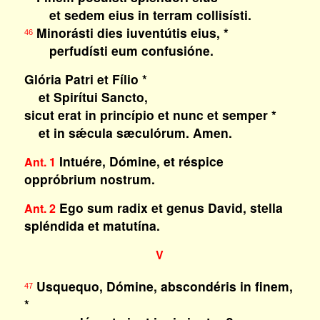
et sedem eius in terram collisísti.
Minorásti dies iuventútis eius, *
46
perfudísti eum confusióne.
Glória Patri et Fílio *
et Spirítui Sancto,
sicut erat in princípio et nunc et semper *
et in sǽcula sæculórum. Amen.
Intuére, Dómine, et réspice
Ant. 1
oppróbrium nostrum.
Ego sum radix et genus David, stella
Ant. 2
spléndida et matutína.
V
Usquequo, Dómine, abscondéris in finem,
47
*