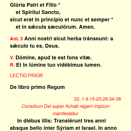
Glória Patri et Fílio *
et Spirítui Sancto,
sicut erat in princípio et nunc et semper *
et in sǽcula sæculórum. Amen.
Anni nostri sicut herba tránseunt: a
Ant. 3
sǽculo tu es, Deus.
Dómine, apud te est fons vitæ.
V.
Et in lúmine tuo vidébimus lumen.
R.
LECTIO PRIOR
De libro primo Regum
22, 1-9.15-23.29.34-38
Consilium Dei super Achab regem impium
manifestatur
In diébus illis: Transiérunt tres anni
absque bello inter Sýriam et Israel. In anno