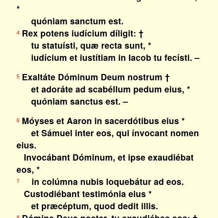
*
quóniam sanctum est.
Rex potens iudícium díligit: †
4
tu statuísti, quæ recta sunt, *
iudícium et iustítiam in Iacob tu fecísti. –
Exaltáte Dóminum Deum nostrum †
5
et adoráte ad scabéllum pedum eius, *
quóniam sanctus est. –
Móyses et Aaron in sacerdótibus eius *
6
et Sámuel inter eos, qui ínvocant nomen
eius.
Invocábant Dóminum, et ipse exaudiébat
eos, *
in colúmna nubis loquebátur ad eos.
7
Custodiébant testimónia eius *
et præcéptum, quod dedit illis.
Dómine Deus noster, tu exaudiébas eos; †
8