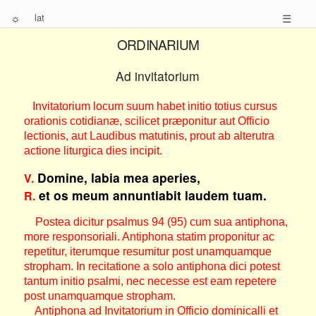
☼
lat
☰
ORDINARIUM
Ad invitatorium
Invitatorium locum suum habet initio totius cursus
orationis cotidianæ, scilicet præponitur aut Officio
lectionis, aut Laudibus matutinis, prout ab alterutra
actione liturgica dies incipit.
Domine, labia mea aperies,
V.
et os meum annuntiabit laudem tuam.
R.
Postea dicitur psalmus 94 (95) cum sua antiphona,
more responsoriali. Antiphona statim proponitur ac
repetitur, iterumque resumitur post unamquamque
stropham. In recitatione a solo antiphona dici potest
tantum initio psalmi, nec necesse est eam repetere
post unamquamque stropham.
Antiphona ad Invitatorium in Officio dominicalli et