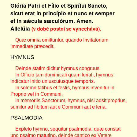
Glória Patri et Fílio et Spirítui Sancto,
sicut erat in princípio et nunc et semper
et in sǽcula sæculórum. Amen.
Allelúia
(v době postní se vynechává).
Quæ omnia omittuntur, quando Invitatorium
immediate præcedit.
HYMNUS
Deinde statim dicitur hymnus congruus.
In Officio tam dominicali quam feriali, hymnus
indicatur initio uniuscuiusque temporis.
In solemnitatibus et festis, hymnus invenitur in
Proprio vel in Communi.
In memoriis Sanctorum, hymnus, nisi adsit proprius,
sumitur ad libitum aut e Communi aut e feria.
PSALMODIA
Expleto hymno, sequitur psalmodia, quæ constat
uno psalmo matutino, deinde cantico ex Vetere