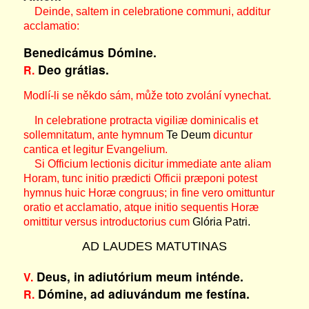
Deinde, saltem in celebratione communi, additur
acclamatio:
Benedicámus Dómine.
Deo grátias.
R.
Modlí-li se někdo sám, může toto zvolání vynechat.
In celebratione protracta vigiliæ dominicalis et
sollemnitatum, ante hymnum
Te Deum
dicuntur
cantica et legitur Evangelium.
Si Officium lectionis dicitur immediate ante aliam
Horam, tunc initio prædicti Officii præponi potest
hymnus huic Horæ congruus; in fine vero omittuntur
oratio et acclamatio, atque initio sequentis Horæ
omittitur versus introductorius cum
Glória Patri.
AD LAUDES MATUTINAS
Deus, in adiutórium meum inténde.
V.
Dómine, ad adiuvándum me festína.
R.