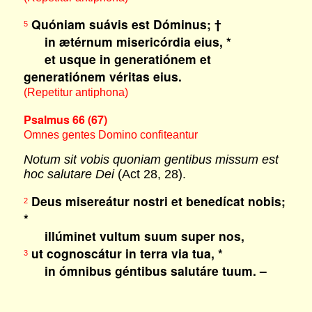
Quóniam suávis est Dóminus; †
5
in ætérnum misericórdia eius, *
et usque in generatiónem et
generatiónem véritas eius.
(Repetitur antiphona)
Psalmus 66 (67)
Omnes gentes Domino confiteantur
Notum sit vobis quoniam gentibus missum est
hoc salutare Dei
(Act 28, 28).
Deus misereátur nostri et benedícat nobis;
2
*
illúminet vultum suum super nos,
ut cognoscátur in terra via tua, *
3
in ómnibus géntibus salutáre tuum. –