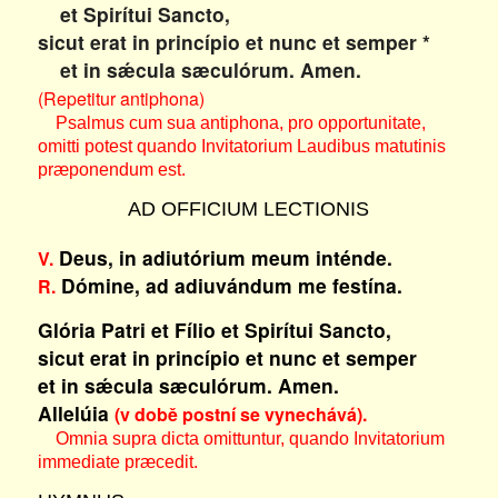
et Spirítui Sancto,
sicut erat in princípio et nunc et semper *
et in sǽcula sæculórum. Amen.
(Repetitur antiphona)
Psalmus cum sua antiphona, pro opportunitate,
omitti potest quando Invitatorium Laudibus matutinis
præponendum est.
AD OFFICIUM LECTIONIS
Deus, in adiutórium meum inténde.
V.
Dómine, ad adiuvándum me festína.
R.
Glória Patri et Fílio et Spirítui Sancto,
sicut erat in princípio et nunc et semper
et in sǽcula sæculórum. Amen.
Allelúia
(v době postní se vynechává).
Omnia supra dicta omittuntur, quando Invitatorium
immediate præcedit.