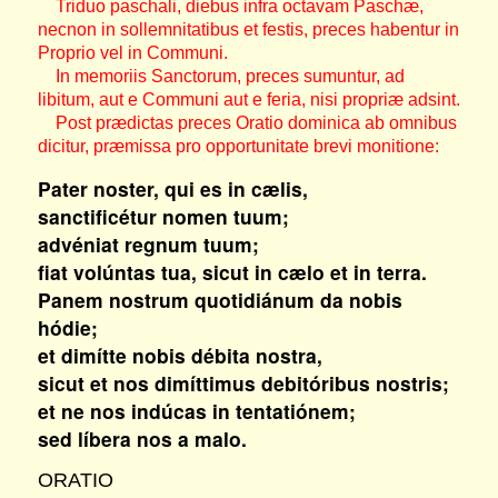
Triduo paschali, diebus infra octavam Paschæ,
necnon in sollemnitatibus et festis, preces habentur in
Proprio vel in Communi.
In memoriis Sanctorum, preces sumuntur, ad
libitum, aut e Communi aut e feria, nisi propriæ adsint.
Post prædictas preces Oratio dominica ab omnibus
dicitur, præmissa pro opportunitate brevi monitione:
Pater noster, qui es in cælis,
sanctificétur nomen tuum;
advéniat regnum tuum;
fiat volúntas tua, sicut in cælo et in terra.
Panem nostrum quotidiánum da nobis
hódie;
et dimítte nobis débita nostra,
sicut et nos dimíttimus debitóribus nostris;
et ne nos indúcas in tentatiónem;
sed líbera nos a malo.
ORATIO