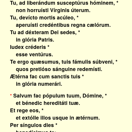
Tu, ad liberándum susceptúrus hóminem, *
non horruísti Vírginis úterum.
Tu, devícto mortis acúleo, *
aperuísti credéntibus regna cælórum.
Tu ad déxteram Dei sedes, *
in glória Patris.
Iudex créderis *
esse ventúrus.
Te ergo quæsumus, tuis fámulis súbveni, *
quos pretióso sánguine redemísti.
Ætérna fac cum sanctis tuis *
in glória numerári.
Salvum fac pópulum tuum, Dómine, *
*
et bénedic hereditáti tuæ.
Et rege eos, *
et extólle illos usque in ætérnum.
Per síngulos dies *