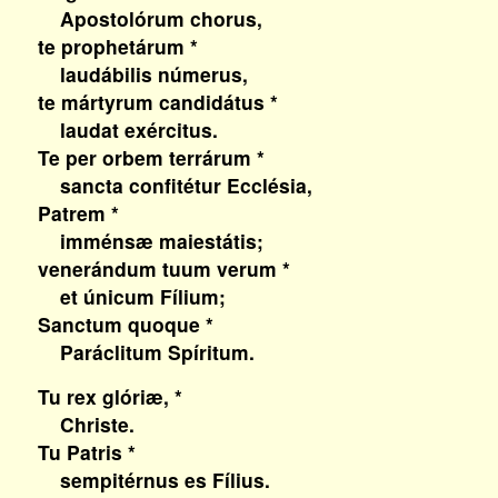
Apostolórum chorus,
te prophetárum *
laudábilis númerus,
te mártyrum candidátus *
laudat exércitus.
Te per orbem terrárum *
sancta confitétur Ecclésia,
Patrem *
imménsæ maiestátis;
venerándum tuum verum *
et únicum Fílium;
Sanctum quoque *
Paráclitum Spíritum.
Tu rex glóriæ, *
Christe.
Tu Patris *
sempitérnus es Fílius.