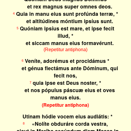
et rex magnus super omnes deos.
Quia in manu eius sunt profúnda terræ, *
4
et altitúdines móntium ipsíus sunt.
Quóniam ipsíus est mare, et ipse fecit
5
illud, *
et siccam manus eius formavérunt.
(Repetitur antiphona)
Veníte, adorémus et procidámus *
6
et génua flectámus ante Dóminum, qui
fecit nos,
quia ipse est Deus noster, *
7
et nos pópulus páscuæ eius et oves
manus eius.
(Repetitur antiphona)
Utinam hódie vocem eius audiátis: *
«Nolíte obduráre corda vestra,
8
sicut in Meríba secúndum diem Massa in