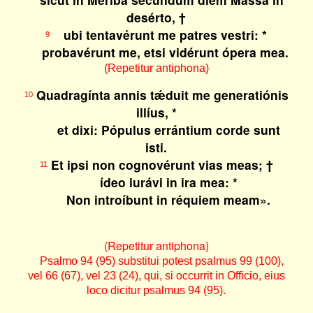
desérto, †
ubi tentavérunt me patres vestri: *
9
probavérunt me, etsi vidérunt ópera mea.
(Repetitur antiphona)
Quadragínta annis tǽduit me generatiónis
10
illíus, *
et dixi: Pópulus errántium corde sunt
isti.
Et ipsi non cognovérunt vias meas; †
11
ídeo iurávi in ira mea: *
Non introíbunt in réquiem meam».
(Repetitur antiphona)
Psalmo 94 (95) substitui potest psalmus 99 (100),
vel 66 (67), vel 23 (24), qui, si occurrit in Officio, eius
loco dicitur psalmus 94 (95).