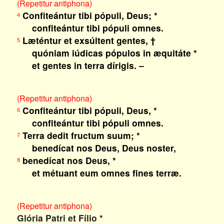
(Repetitur antiphona)
Confiteántur tibi pópuli, Deus; *
4
confiteántur tibi pópuli omnes.
Læténtur et exsúltent gentes, †
5
quóniam iúdicas pópulos in æquitáte *
et gentes in terra dírigis. –
(Repetitur antiphona)
Confiteántur tibi pópuli, Deus, *
6
confiteántur tibi pópuli omnes.
Terra dedit fructum suum; *
7
benedícat nos Deus, Deus noster,
benedícat nos Deus, *
8
et métuant eum omnes fines terræ.
(Repetitur antiphona)
Glória Patri et Fílio *