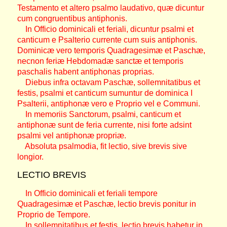
Testamento et altero psalmo laudativo, quæ dicuntur
cum congruentibus antiphonis.
In Officio dominicali et feriali, dicuntur psalmi et
canticum e Psalterio currente cum suis antiphonis.
Dominicæ vero temporis Quadragesimæ et Paschæ,
necnon feriæ Hebdomadæ sanctæ et temporis
paschalis habent antiphonas proprias.
Diebus infra octavam Paschæ, sollemnitatibus et
festis, psalmi et canticum sumuntur de dominica I
Psalterii, antiphonæ vero e Proprio vel e Communi.
In memoriis Sanctorum, psalmi, canticum et
antiphonæ sunt de feria currente, nisi forte adsint
psalmi vel antiphonæ propriæ.
Absoluta psalmodia, fit lectio, sive brevis sive
longior.
LECTIO BREVIS
In Officio dominicali et feriali tempore
Quadragesimæ et Paschæ, lectio brevis ponitur in
Proprio de Tempore.
In sollemnitatibus et festis, lectio brevis habetur in