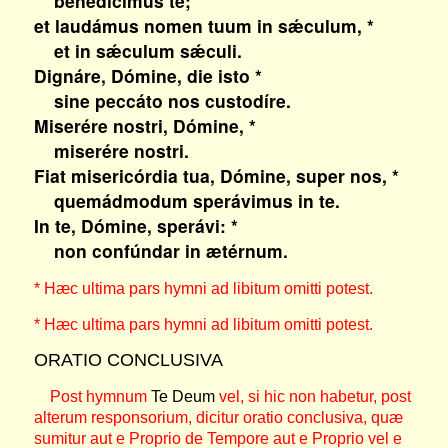
benedícimus te;
et laudámus nomen tuum in sǽculum, *
et in sǽculum sǽculi.
Dignáre, Dómine, die isto *
sine peccáto nos custodíre.
Miserére nostri, Dómine, *
miserére nostri.
Fiat misericórdia tua, Dómine, super nos, *
quemádmodum sperávimus in te.
In te, Dómine, sperávi: *
non confúndar in ætérnum.
* Hæc ultima pars hymni ad libitum omitti potest.
* Hæc ultima pars hymni ad libitum omitti potest.
ORATIO CONCLUSIVA
Post hymnum
Te Deum
vel, si hic non habetur, post
alterum responsorium, dicitur oratio conclusiva, quæ
sumitur aut e Proprio de Tempore aut e Proprio vel e