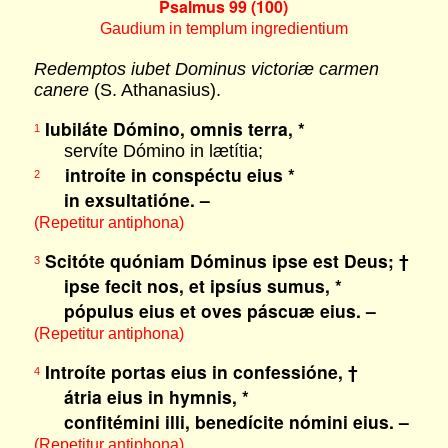
Psalmus 99 (100)
Gaudium in templum ingredientium
Redemptos iubet Dominus victoriæ carmen
canere
(S. Athanasius).
Iubiláte Dómino, omnis terra, *
1
servíte Dómino in lætítia;
introíte in conspéctu eius *
2
in exsultatióne. –
(Repetitur antiphona)
Scitóte quóniam Dóminus ipse est Deus; †
3
ipse fecit nos, et ipsíus sumus, *
pópulus eius et oves páscuæ eius. –
(Repetitur antiphona)
Introíte portas eius in confessióne, †
4
átria eius in hymnis, *
confitémini illi, benedícite nómini eius. –
(Repetitur antiphona)