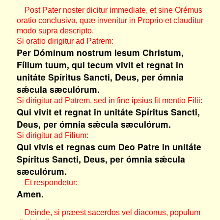
Post Pater noster dicitur immediate, et sine Orémus
oratio conclusiva, quæ invenitur in Proprio et clauditur
modo supra descripto.
Si oratio dirigitur ad Patrem:
Per Dóminum nostrum Iesum Christum,
Fílium tuum, qui tecum vivit et regnat in
unitáte Spíritus Sancti, Deus, per ómnia
sǽcula sæculórum.
Si dirigitur ad Patrem, sed in fine ipsius fit mentio Filii:
Qui vivit et regnat in unitáte Spíritus Sancti,
Deus, per ómnia sǽcula sæculórum.
Si dirigitur ad Filium:
Qui vivis et regnas cum Deo Patre in unitáte
Spíritus Sancti, Deus, per ómnia sǽcula
sæculórum.
Et respondetur:
Amen.
Deinde, si præest sacerdos vel diaconus, populum