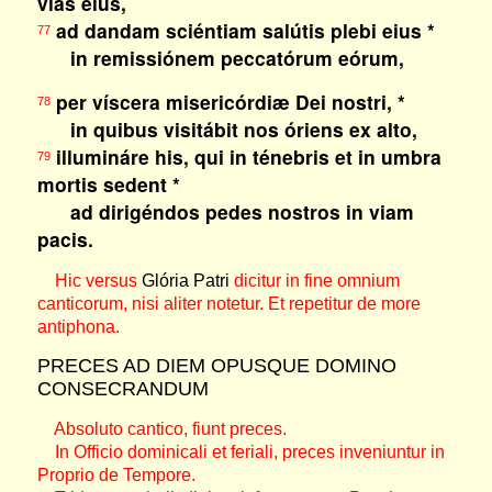
vias eius,
ad dandam sciéntiam salútis plebi eius *
77
in remissiónem peccatórum eórum,
per víscera misericórdiæ Dei nostri, *
78
in quibus visitábit nos óriens ex alto,
illumináre his, qui in ténebris et in umbra
79
mortis sedent *
ad dirigéndos pedes nostros in viam
pacis.
Hic versus
Glória Patri
dicitur in fine omnium
canticorum, nisi aliter notetur. Et repetitur de more
antiphona.
PRECES AD DIEM OPUSQUE DOMINO
CONSECRANDUM
Absoluto cantico, fiunt preces.
In Officio dominicali et feriali, preces inveniuntur in
Proprio de Tempore.