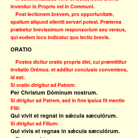
invenitur in Proprio vel in Communi.
Post lectionem brevem, pro opportunitate,
spatium aliquod silentii servari potest. Præterea
præbetur brevissimum responsorium seu versus,
qui eodem loco indicatur quo lectio brevis.
ORATIO
Postea dicitur oratio propria diei, cui præmittitur
invitatio
Orémus.
et additur conclusio conveniens,
id est:
Si oratio dirigitur ad Patrem:
Per Christum Dóminum nostrum.
Si dirigitur ad Patrem, sed in fine ipsius fit mentio
Filii:
Qui vivit et regnat in sǽcula sæculórum.
Si dirigitur ad Filium:
Qui vivis et regnas in sǽcula sæculórum.