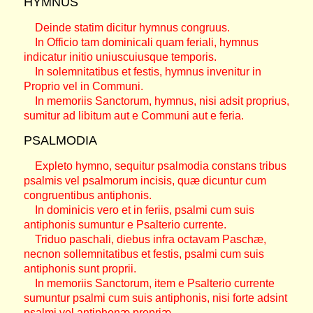
HYMNUS
Deinde statim dicitur hymnus congruus.
In Officio tam dominicali quam feriali, hymnus
indicatur initio uniuscuiusque temporis.
In solemnitatibus et festis, hymnus invenitur in
Proprio vel in Communi.
In memoriis Sanctorum, hymnus, nisi adsit proprius,
sumitur ad libitum aut e Communi aut e feria.
PSALMODIA
Expleto hymno, sequitur psalmodia constans tribus
psalmis vel psalmorum incisis, quæ dicuntur cum
congruentibus antiphonis.
In dominicis vero et in feriis, psalmi cum suis
antiphonis sumuntur e Psalterio currente.
Triduo paschali, diebus infra octavam Paschæ,
necnon sollemnitatibus et festis, psalmi cum suis
antiphonis sunt proprii.
In memoriis Sanctorum, item e Psalterio currente
sumuntur psalmi cum suis antiphonis, nisi forte adsint
psalmi vel antiphonæ propriæ.