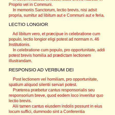
Proprio vel in Communi.
In memoriis Sanctorum, lectio brevis, nisi adsit
propria, sumitur ad libitum aut e Communi aut e feria.
LECTIO LONGIOR
Ad libitum vero, et præcipue in celebratione cum
populo, lectio longior eligi potest ad normam n. 46
Institutionis.
In celebratione cum populo, pro opportunitate, addi
potest brevis homilia ad prædictam lectionem
illustrandam.
RESPONSIO AD VERBUM DEI
Post lectionem vel homiliam, pro opportunitate,
spatium aliquod silentii servari potest.
Præterea præbetur cantus responsorialis seu
responsorium breve, quod eodem loco invenitur quo
lectio brevis.
Alii tamen cantus eiusdem indolis possunt in eius
locum suffici, dummodo sint a Conferentia