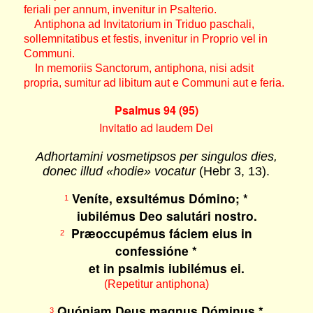
feriali per annum, invenitur in Psalterio.
Antiphona ad Invitatorium in Triduo paschali,
sollemnitatibus et festis, invenitur in Proprio vel in
Communi.
In memoriis Sanctorum, antiphona, nisi adsit
propria, sumitur ad libitum aut e Communi aut e feria.
Psalmus 94 (95)
Invitatio ad laudem Dei
Adhortamini vosmetipsos per singulos dies,
donec illud «hodie» vocatur
(Hebr 3, 13).
Veníte, exsultémus Dómino; *
1
iubilémus Deo salutári nostro.
Præoccupémus fáciem eius in
2
confessióne *
et in psalmis iubilémus ei.
(Repetitur antiphona)
Quóniam Deus magnus Dóminus *
3