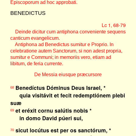
Episcoporum ad hoc approbati.
BENEDICTUS
Lc 1, 68-79
Deinde dicitur cum antiphona conveniente sequens
canticum evangelicum.
Antiphona ad Benedictus sumitur e Proprio. In
celebratione autem Sanctorum, si non adest propria,
sumitur e Communi; in memoriis vero, etiam ad
libitum, de feria currente.
De Messia eiusque præcursore
Benedíctus Dóminus Deus Israel, *
68
quia visitávit et fecit redemptiónem plebi
suæ
et eréxit cornu salútis nobis *
69
in domo David púeri sui,
sicut locútus est per os sanctórum, *
70