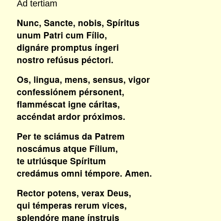
Ad tertiam
Nunc, Sancte, nobis, Spíritus
unum Patri cum Fílio,
dignáre promptus íngeri
nostro refúsus péctori.
Os, lingua, mens, sensus, vigor
confessiónem pérsonent,
flamméscat igne cáritas,
accéndat ardor próximos.
Per te sciámus da Patrem
noscámus atque Fílium,
te utriúsque Spíritum
credámus omni témpore. Amen.
Rector potens, verax Deus,
qui témperas rerum vices,
splendóre mane ínstruis