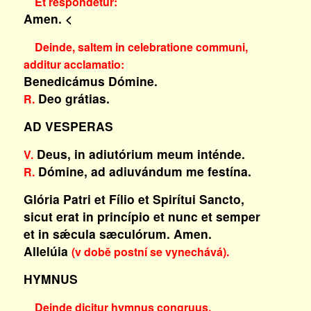
Et respondetur:
Amen.
<
Deinde, saltem in celebratione communi,
additur acclamatio:
Benedicámus Dómine.
Deo grátias.
R.
AD VESPERAS
Deus, in adiutórium meum inténde.
V.
Dómine, ad adiuvándum me festína.
R.
Glória Patri et Fílio et Spirítui Sancto,
sicut erat in princípio et nunc et semper
et in sǽcula sæculórum. Amen.
Allelúia
(v době postní se vynechává).
HYMNUS
Deinde dicitur hymnus congruus.