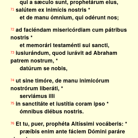
qui a sæculo sunt, prophetárum eius,
salútem ex inimícis nostris *
71
et de manu ómnium, qui odérunt nos;
ad faciéndam misericórdiam cum pátribus
72
nostris *
et memorári testaménti sui sancti,
iusiurándum, quod iurávit ad Abraham
73
patrem nostrum, *
datúrum se nobis,
ut sine timóre, de manu inimicórum
74
nostrórum liberáti, *
serviámus illi
in sanctitáte et iustítia coram ipso *
75
ómnibus diébus nostris.
Et tu, puer, prophéta Altíssimi vocáberis: *
76
præíbis enim ante fáciem Dómini paráre