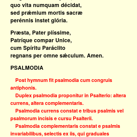
quo vita numquam décidat,
sed prǽmium mortis sacræ
perénnis instet glória.
Præsta, Pater piíssime,
Patríque compar Unice,
cum Spíritu Paráclito
regnans per omne sǽculum. Amen.
PSALMODIA
Post hymnum fit psalmodia cum congruis
antiphonis.
Duplex psalmodia proponitur in Psalterio: altera
currens, altera complementaris.
Psalmodia currens constat e tribus psalmis vel
psalmorum incisis e cursu Psalterii.
Psalmodia complementaris constat e psalmis
invariabilibus, selectis ex iis, qui graduales