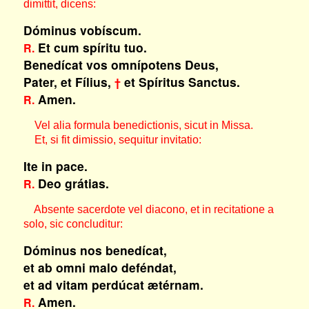
dimittit, dicens:
Dóminus vobíscum.
Et cum spíritu tuo.
R.
Benedícat vos omnípotens Deus,
Pater, et Fílius,
et Spíritus Sanctus.
†
Amen.
R.
Vel alia formula benedictionis, sicut in Missa.
Et, si fit dimissio, sequitur invitatio:
Ite in pace.
Deo grátias.
R.
Absente sacerdote vel diacono, et in recitatione a
solo, sic concluditur:
Dóminus nos benedícat,
et ab omni malo deféndat,
et ad vitam perdúcat ætérnam.
Amen.
R.