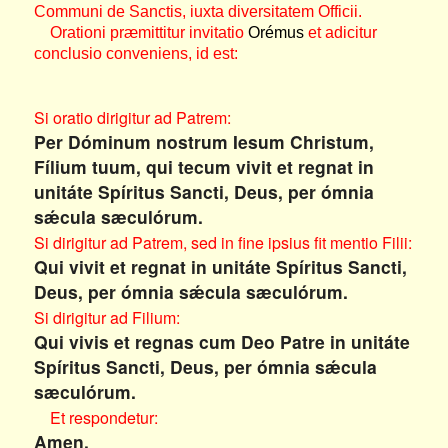
Communi de Sanctis, iuxta diversitatem Officii.
Orationi præmittitur invitatio
Orémus
et adicitur
conclusio conveniens, id est:
Si oratio dirigitur ad Patrem:
Per Dóminum nostrum Iesum Christum,
Fílium tuum, qui tecum vivit et regnat in
unitáte Spíritus Sancti, Deus, per ómnia
sǽcula sæculórum.
Si dirigitur ad Patrem, sed in fine ipsius fit mentio Filii:
Qui vivit et regnat in unitáte Spíritus Sancti,
Deus, per ómnia sǽcula sæculórum.
Si dirigitur ad Filium:
Qui vivis et regnas cum Deo Patre in unitáte
Spíritus Sancti, Deus, per ómnia sǽcula
sæculórum.
Et respondetur:
Amen.