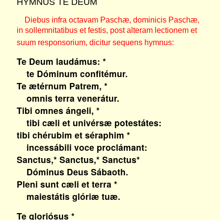
HYMNUS TE DEUM
Diebus infra octavam Paschæ, dominicis Paschæ,
in sollemnitatibus et festis, post alteram lectionem et
suum responsorium, dicitur sequens hymnus:
Te Deum laudámus: *
te Dóminum confitémur.
Te ætérnum Patrem, *
omnis terra venerátur.
Tibi omnes ángeli, *
tibi cæli et univérsæ potestátes:
tibi chérubim et séraphim *
incessábili voce proclámant:
Sanctus,* Sanctus,* Sanctus*
Dóminus Deus Sábaoth.
Pleni sunt cæli et terra *
maiestátis glóriæ tuæ.
Te gloriósus *