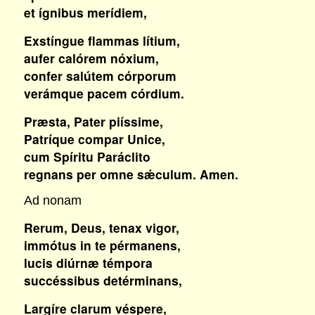
et ígnibus merídiem,
Exstíngue flammas lítium,
aufer calórem nóxium,
confer salútem córporum
verámque pacem córdium.
Præsta, Pater piíssime,
Patríque compar Unice,
cum Spíritu Paráclito
regnans per omne sǽculum. Amen.
Ad nonam
Rerum, Deus, tenax vigor,
immótus in te pérmanens,
lucis diúrnæ témpora
succéssibus detérminans,
Largíre clarum véspere,