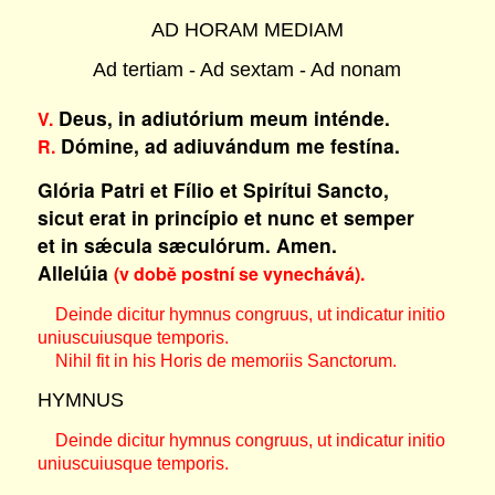
AD HORAM MEDIAM
Ad tertiam - Ad sextam - Ad nonam
Deus, in adiutórium meum inténde.
V.
Dómine, ad adiuvándum me festína.
R.
Glória Patri et Fílio et Spirítui Sancto,
sicut erat in princípio et nunc et semper
et in sǽcula sæculórum. Amen.
Allelúia
(v době postní se vynechává).
Deinde dicitur hymnus congruus, ut indicatur initio
uniuscuiusque temporis.
Nihil fit in his Horis de memoriis Sanctorum.
HYMNUS
Deinde dicitur hymnus congruus, ut indicatur initio
uniuscuiusque temporis.