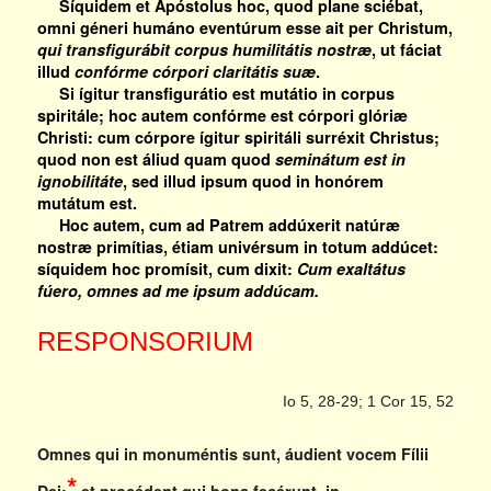
Síquidem et Apóstolus hoc, quod plane sciébat,
omni géneri humáno eventúrum esse ait per Christum,
qui transfigurábit corpus humilitátis nostræ
, ut fáciat
illud
confórme córpori claritátis suæ
.
Si ígitur transfigurátio est mutátio in corpus
spiritále; hoc autem confórme est córpori glóriæ
Christi: cum córpore ígitur spiritáli surréxit Christus;
quod non est áliud quam quod
seminátum est in
ignobilitáte
, sed illud ipsum quod in honórem
mutátum est.
Hoc autem, cum ad Patrem addúxerit natúræ
nostræ primítias, étiam univérsum in totum addúcet:
síquidem hoc promísit, cum dixit:
Cum exaltátus
fúero, omnes ad me ipsum addúcam.
RESPONSORIUM
Io 5, 28-29; 1 Cor 15, 52
Omnes qui in monuméntis sunt, áudient vocem Fílii
*
Dei;
et procédent qui bona fecérunt, in