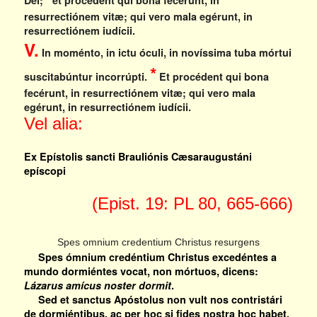
resurrectiónem vitæ; qui vero mala egérunt, in
resurrectiónem iudícii.
V.
In moménto, in ictu óculi, in novíssima tuba mórtui
*
suscitabúntur incorrúpti.
Et procédent qui bona
fecérunt, in resurrectiónem vitæ; qui vero mala
egérunt, in resurrectiónem iudícii.
Vel alia:
Ex Epístolis sancti Brauliónis Cæsaraugustáni
epíscopi
(Epist. 19: PL 80, 665-666)
Spes omnium credentium Christus resurgens
Spes ómnium credéntium Christus excedéntes a
mundo dormiéntes vocat, non mórtuos, dicens:
Lázarus amícus noster dormit
.
Sed et sanctus Apóstolus non vult nos contristári
de dormiéntibus, ac per hoc si fides nostra hoc habet,