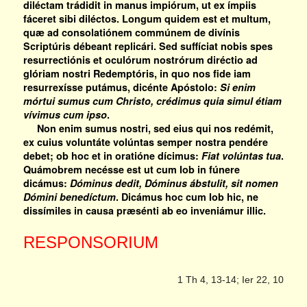
diléctam trádidit in manus impiórum, ut ex ímpiis
fáceret sibi diléctos. Longum quidem est et multum,
quæ ad consolatiónem commúnem de divínis
Scriptúris débeant replicári. Sed suffíciat nobis spes
resurrectiónis et oculórum nostrórum diréctio ad
glóriam nostri Redemptóris, in quo nos fide iam
resurrexísse putámus, dicénte Apóstolo:
Si enim
mórtui sumus cum Christo, crédimus quia simul étiam
vívimus cum ipso
.
Non enim sumus nostri, sed eius qui nos redémit,
ex cuius voluntáte volúntas semper nostra pendére
debet; ob hoc et in oratióne dícimus:
Fiat volúntas tua
.
Quámobrem necésse est ut cum Iob in fúnere
dicámus:
Dóminus dedit, Dóminus ábstulit, sit nomen
Dómini benedíctum
. Dicámus hoc cum Iob hic, ne
dissímiles in causa præsénti ab eo inveniámur illic.
RESPONSORIUM
1 Th 4, 13-14; Ier 22, 10