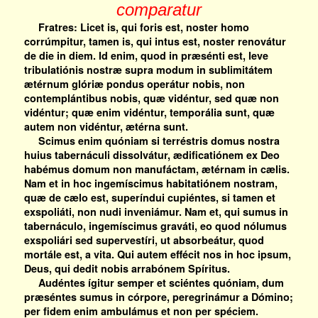
comparatur
Fratres: Licet is, qui foris est, noster homo
corrúmpitur, tamen is, qui intus est, noster renovátur
de die in diem. Id enim, quod in præsénti est, leve
tribulatiónis nostræ supra modum in sublimitátem
ætérnum glóriæ pondus operátur nobis, non
contemplántibus nobis, quæ vidéntur, sed quæ non
vidéntur; quæ enim vidéntur, temporália sunt, quæ
autem non vidéntur, ætérna sunt.
Scimus enim quóniam si terréstris domus nostra
huius tabernáculi dissolvátur, ædificatiónem ex Deo
habémus domum non manufáctam, ætérnam in cælis.
Nam et in hoc ingemíscimus habitatiónem nostram,
quæ de cælo est, superíndui cupiéntes, si tamen et
exspoliáti, non nudi inveniámur. Nam et, qui sumus in
tabernáculo, ingemíscimus graváti, eo quod nólumus
exspoliári sed supervestíri, ut absorbeátur, quod
mortále est, a vita. Qui autem effécit nos in hoc ipsum,
Deus, qui dedit nobis arrabónem Spíritus.
Audéntes ígitur semper et sciéntes quóniam, dum
præséntes sumus in córpore, peregrinámur a Dómino;
per fidem enim ambulámus et non per spéciem.