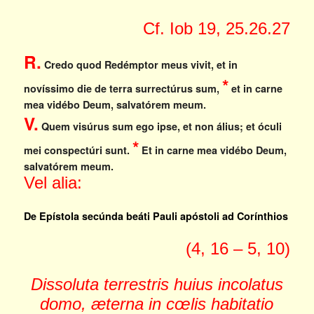
Cf. Iob 19, 25.26.27
R.
Credo quod Redémptor meus vivit, et in
*
novíssimo die de terra surrectúrus sum,
et in carne
mea vidébo Deum, salvatórem meum.
V.
Quem visúrus sum ego ipse, et non álius; et óculi
*
mei conspectúri sunt.
Et in carne mea vidébo Deum,
salvatórem meum.
Vel alia:
De Epístola secúnda beáti Pauli apóstoli ad Corínthios
(4, 16 – 5, 10)
Dissoluta terrestris huius incolatus
domo, æterna in cœlis habitatio