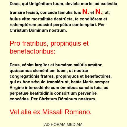
Deus, qui Unigénitum tuum, devícta morte, ad cæléstia
N.
N.
transíre fecísti, concéde fámulis tuis
et
, ut,
huius vitæ mortalitáte destrúcta, te conditórem et
redemptórem possint perpétuo contemplári. Per
Christum Dóminum nostrum.
Pro fratribus, propinquis et
benefactoribus:
Deus, véniæ largítor et humánæ salútis amátor,
quǽsumus cleméntiam tuam, ut nostræ
congregatiónis fratres, propínquos et benefactóres,
qui ex hoc sǽculo transiérunt, beáta María semper
Vírgine intercedénte cum ómnibus sanctis tuis, ad
perpétuæ beatitúdinis consórtium perveníre
concédas. Per Christum Dóminum nostrum.
Vel alia ex Missali Romano.
AD HORAM MEDIAM