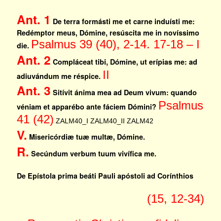
Ant. 1
De terra formásti me et carne induísti me:
Redémptor meus, Dómine, resúscita me in novíssimo
Psalmus 39 (40), 2-14. 17-18 – I
die.
Ant. 2
Compláceat tibi, Dómine, ut erípias me: ad
II
adiuvándum me réspice.
Ant. 3
Sitívit ánima mea ad Deum vivum: quando
Psalmus
véniam et apparébo ante fáciem Dómini?
41 (42)
ZALM40_I
ZALM40_II
ZALM42
V.
Misericórdiæ tuæ multæ, Dómine.
R.
Secúndum verbum tuum vivífica me.
De Epístola prima beáti Pauli apóstoli ad Corínthios
(15, 12-34)