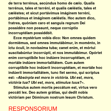
de terra terrénus, secúndus homo de cælo. Qualis
terrénus, tales et terréni, et qualis cæléstis, tales et
cæléstes; et sicut portávimus imáginem terréni,
portábimus et imáginem cæléstis. Hoc autem dico,
fratres, quóniam caro et sanguis regnum Dei
possidére non possunt, neque corrúptio
incorruptélam possidébit.
Ecce mystérium vobis dico: Non omnes quidem
dormiémus, sed omnes immutábimur, in moménto, in
ictu óculi, in novíssima tuba; canet enim, et mórtui
suscitabúntur incorrúpti, et nos immutábimur. Opórtet
enim corruptíbile hoc indúere incorruptélam, et
mortále indúere immortalitátem. Cum autem
corruptíbile hoc indúerit incorruptélam, et mortále hoc
indúerit immortalitátem, tunc fiet sermo, qui scriptus
est:
«Absórpta est mors in victória. Ubi est, mors,
victória tua? Ubi est, mors, stímulus tuus?»
.
Stímulus autem mortis peccátum est, virtus vero
peccáti lex. Deo autem grátias, qui dedit nobis
victóriam per Dóminum nostrum Iesum Christum.
RESPONSORIUM