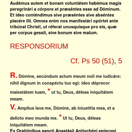
Audémus autem et bonam voluntátem habémus magis
peregrinári a córpore et præséntes esse ad Dóminum.
Et ídeo conténdimus sive præséntes sive abséntes
placére illi. Omnes enim nos manifestári opórtet ante
tribúnal Christi, ut réferat unusquísque pro eis, quæ
per corpus gessit, sive bonum sive malum.
RESPONSORIUM
Cf. Ps 50 (51), 5
R.
Dómine, secúndum actum meum noli me iudicáre:
nihil dignum in conspéctu tuo egi: ídeo déprecor
*
maiestátem tuam,
ut tu, Deus, déleas iniquitátem
meam.
V.
Amplius lava me, Dómine, ab iniustítia mea, et a
*
delícto meo munda me.
Ut tu, Deus, déleas
iniquitátem meam.
Ex Oratiónibus sancti Anastásii Antiochéni epíscopi