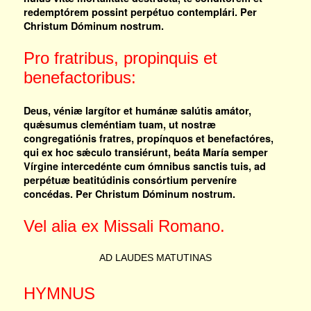
redemptórem possint perpétuo contemplári. Per
Christum Dóminum nostrum.
Pro fratribus, propinquis et
benefactoribus:
Deus, véniæ largítor et humánæ salútis amátor,
quǽsumus cleméntiam tuam, ut nostræ
congregatiónis fratres, propínquos et benefactóres,
qui ex hoc sǽculo transiérunt, beáta María semper
Vírgine intercedénte cum ómnibus sanctis tuis, ad
perpétuæ beatitúdinis consórtium perveníre
concédas. Per Christum Dóminum nostrum.
Vel alia ex Missali Romano.
AD LAUDES MATUTINAS
HYMNUS