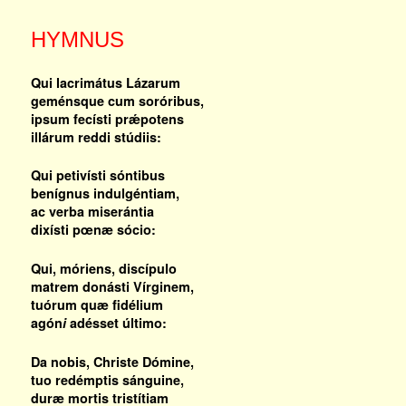
HYMNUS
Qui lacrimátus Lázarum
geménsque cum soróribus,
ipsum fecísti prǽpotens
illárum reddi stúdiis:
Qui petivísti sóntibus
benígnus indulgéntiam,
ac verba miserántia
dixísti pœnæ sócio:
Qui, móriens, discípulo
matrem donásti Vírginem,
tuórum quæ fidélium
agón
i
adésset último:
Da nobis, Christe Dómine,
tuo redémptis sánguine,
duræ mortis tristítiam