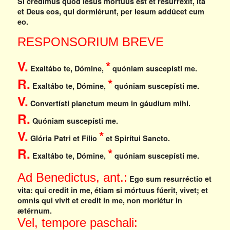
Si crédimus quod Iesus mórtuus est et resurréxit, ita
et Deus eos, qui dormiérunt, per Iesum addúcet cum
eo.
RESPONSORIUM BREVE
V.
*
Exaltábo te, Dómine,
quóniam suscepísti me.
R.
*
Exaltábo te, Dómine,
quóniam suscepísti me.
V.
Convertísti planctum meum in gáudium mihi.
R.
Quóniam suscepísti me.
V.
*
Glória Patri et Fílio
et Spirítui Sancto.
R.
*
Exaltábo te, Dómine,
quóniam suscepísti me.
Ad Benedictus, ant.:
Ego sum resurréctio et
vita: qui credit in me, étiam si mórtuus fúerit, vivet; et
omnis qui vivit et credit in me, non moriétur in
ætérnum.
Vel, tempore paschali: