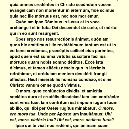
quia omnes credéntes in Christo secúndum vocem
evangélicam non moriéntur in ætérnum, fide scimus
quia nec ille mórtuus est, nec nos moriémur.
Quóniam ipse Dóminus in iussu et in voce
archángeli et in tuba Dei descéndet de cælo, et mórtui
qui in eo sunt resúrgent.
Spes ergo nos resurrectiónis ánimet, quóniam
quos hic amíttimus illic revidébimus; tantum est ut in
eo bene credámus, præcéptis scílicet eius paréntes,
apud quem est summa virtútis suscitáre facílius
mórtuos quam nobis somno déditos. Ecce ista
dícimus, et tamen afféctu néscio quo in lácrimis
retráhimur, et crédulam mentem desidérii frangit
afféctus. Heu! miserábilis humána condício, et sine
Christo vanum omne quod vívimus.
O mors, quæ coniúnctos dívidis, et amicítia
sociátos dura et crudélis dissócias! iam iam confráctæ
sunt vires tuæ. Iam contrítum est ímpium iugum tuum
ab illo, qui tibi per Oséæ rugítus minabátur:
O mors,
ero mors tua
. Unde per Apóstolum insultámus:
Ubi
est, mors, victória tua? Ubi est, mors, acúleus tuus
?
Ipse qui te vicit nos redémit, qui ánimam suam