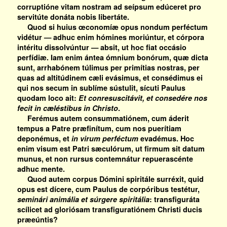
corruptióne vitam nostram ad seípsum edúceret pro
servitúte donáta nobis libertáte.
Quod si huius œconomíæ opus nondum perféctum
vidétur — adhuc enim hómines moriúntur, et córpora
intéritu dissolvúntur — absit, ut hoc fiat occásio
perfídiæ. Iam enim ántea ómnium bonórum, quæ dicta
sunt, arrhabónem túlimus per primítias nostras, per
quas ad altitúdinem cæli evásimus, et consédimus ei
qui nos secum in sublíme sústulit, sícuti Paulus
quodam loco ait:
Et conresuscitávit, et consedére nos
fecit in cæléstibus in Christo
.
Ferémus autem consummatiónem, cum áderit
tempus a Patre præfinítum, cum nos puerítiam
deponémus, et
in virum perféctum
evadémus. Hoc
enim visum est Patri sæculórum, ut firmum sit datum
munus, et non rursus contemnátur repuerascénte
adhuc mente.
Quod autem corpus Dómini spiritále surréxit, quid
opus est dícere, cum Paulus de corpóribus testétur,
seminári animália et súrgere spiritália
: transfiguráta
scílicet ad gloriósam transfiguratiónem Christi ducis
præeúntis?