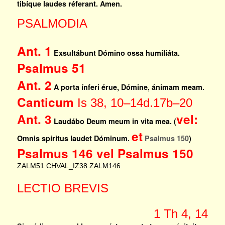
tibíque laudes réferant. Amen.
PSALMODIA
Ant. 1
Exsultábunt Dómino ossa humiliáta.
Psalmus 51
Ant. 2
A porta ínferi érue, Dómine, ánimam meam.
Canticum
Is 38, 10–14d.17b–20
Ant. 3
vel:
Laudábo Deum meum in vita mea. (
et
Omnis spíritus laudet Dóminum.
Psalmus 150
)
Psalmus 146 vel Psalmus 150
ZALM51
CHVAL_IZ38
ZALM146
LECTIO BREVIS
1 Th 4, 14