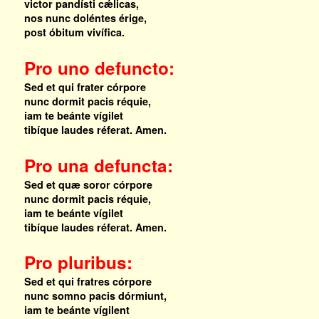
victor pandísti cǽlicas,
nos nunc doléntes érige,
post óbitum vivífica.
Pro uno defuncto:
Sed et qui frater córpore
nunc dormit pacis réquie,
iam te beánte vígilet
tibíque laudes réferat. Amen.
Pro una defuncta:
Sed et quæ soror córpore
nunc dormit pacis réquie,
iam te beánte vígilet
tibíque laudes réferat. Amen.
Pro pluribus:
Sed et qui fratres córpore
nunc somno pacis dórmiunt,
iam te beánte vígilent