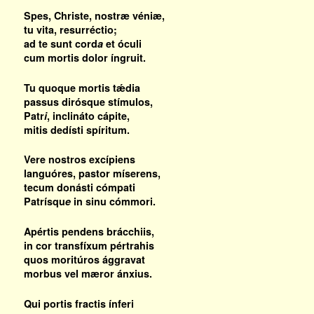
Spes, Christe, nostræ véniæ,
tu vita, resurréctio;
ad te sunt cord
a
et óculi
cum mortis dolor íngruit.
Tu quoque mortis tǽdia
passus dirósque stímulos,
Patr
i
, inclináto cápite,
mitis dedísti spíritum.
Vere nostros excípiens
languóres, pastor míserens,
tecum donásti cómpati
Patrísqu
e
in sinu cómmori.
Apértis pendens brácchiis,
in cor transfíxum pértrahis
quos moritúros ággravat
morbus vel mæror ánxius.
Qui portis fractis ínferi