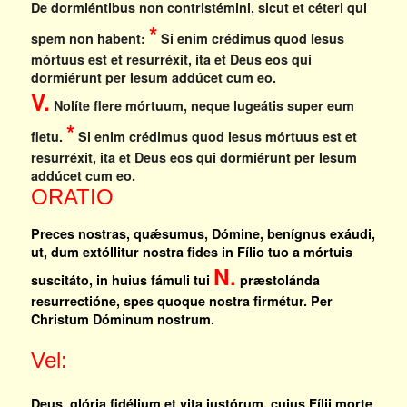
De dormiéntibus non contristémini, sicut et céteri qui
*
spem non habent:
Si enim crédimus quod Iesus
mórtuus est et resurréxit, ita et Deus eos qui
dormiérunt per Iesum addúcet cum eo.
V.
Nolíte flere mórtuum, neque lugeátis super eum
*
fletu.
Si enim crédimus quod Iesus mórtuus est et
resurréxit, ita et Deus eos qui dormiérunt per Iesum
addúcet cum eo.
ORATIO
Preces nostras, quǽsumus, Dómine, benígnus exáudi,
ut, dum extóllitur nostra fides in Fílio tuo a mórtuis
N.
suscitáto, in huius fámuli tui
præstolánda
resurrectióne, spes quoque nostra firmétur. Per
Christum Dóminum nostrum.
Vel:
Deus, glória fidélium et vita iustórum, cuius Fílii morte