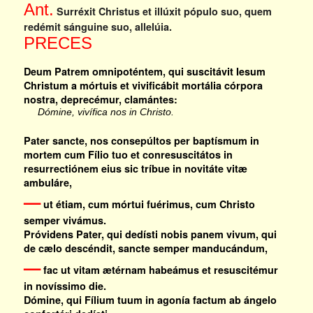
Ant.
Surréxit Christus et illúxit pópulo suo, quem
redémit sánguine suo, allelúia.
PRECES
Deum Patrem omnipoténtem, qui suscitávit Iesum
Christum a mórtuis et vivificábit mortália córpora
nostra, deprecémur, clamántes:
Dómine, vivífica nos in Christo.
Pater sancte, nos consepúltos per baptísmum in
mortem cum Fílio tuo et conresuscitátos in
resurrectiónem eius sic tríbue in novitáte vitæ
ambuláre,
—
ut étiam, cum mórtui fuérimus, cum Christo
semper vivámus.
Próvidens Pater, qui dedísti nobis panem vivum, qui
de cælo descéndit, sancte semper manducándum,
—
fac ut vitam ætérnam habeámus et resuscitémur
in novíssimo die.
Dómine, qui Fílium tuum in agonía factum ab ángelo