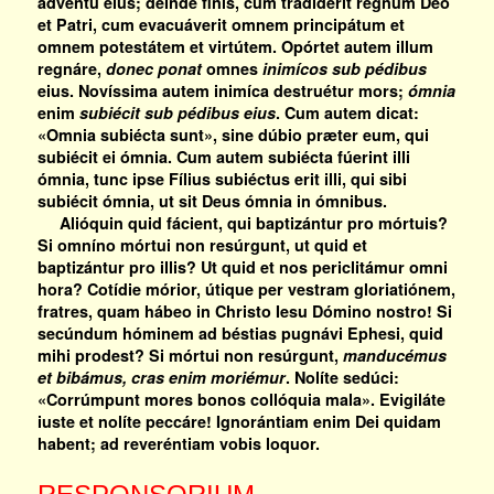
advéntu eius; deínde finis, cum tradíderit regnum Deo
et Patri, cum evacuáverit omnem principátum et
omnem potestátem et virtútem. Opórtet autem illum
regnáre,
donec ponat
omnes
inimícos sub pédibus
eius. Novíssima autem inimíca destruétur mors;
ómnia
enim
subiécit sub pédibus eius
. Cum autem dicat:
«Omnia subiécta sunt», sine dúbio præter eum, qui
subiécit ei ómnia. Cum autem subiécta fúerint illi
ómnia, tunc ipse Fílius subiéctus erit illi, qui sibi
subiécit ómnia, ut sit Deus ómnia in ómnibus.
Alióquin quid fácient, qui baptizántur pro mórtuis?
Si omníno mórtui non resúrgunt, ut quid et
baptizántur pro illis? Ut quid et nos periclitámur omni
hora? Cotídie mórior, útique per vestram gloriatiónem,
fratres, quam hábeo in Christo Iesu Dómino nostro! Si
secúndum hóminem ad béstias pugnávi Ephesi, quid
mihi prodest? Si mórtui non resúrgunt,
manducémus
et bibámus, cras enim moriémur
. Nolíte sedúci:
«Corrúmpunt mores bonos collóquia mala». Evigiláte
iuste et nolíte peccáre! Ignorántiam enim Dei quidam
habent; ad reveréntiam vobis loquor.