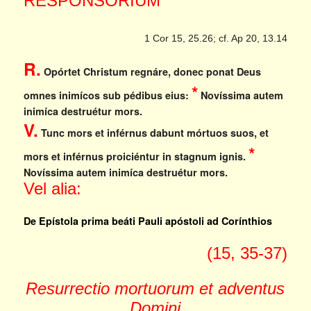
RESPONSORIUM
1 Cor 15, 25.26; cf. Ap 20, 13.14
R.
Opórtet Christum regnáre, donec ponat Deus
*
omnes inimícos sub pédibus eius:
Novíssima autem
inimíca destruétur mors.
V.
Tunc mors et inférnus dabunt mórtuos suos, et
*
mors et inférnus proiciéntur in stagnum ignis.
Novíssima autem inimíca destruétur mors.
Vel alia:
De Epístola prima beáti Pauli apóstoli ad Corínthios
(15, 35-37)
Resurrectio mortuorum et adventus
Domini