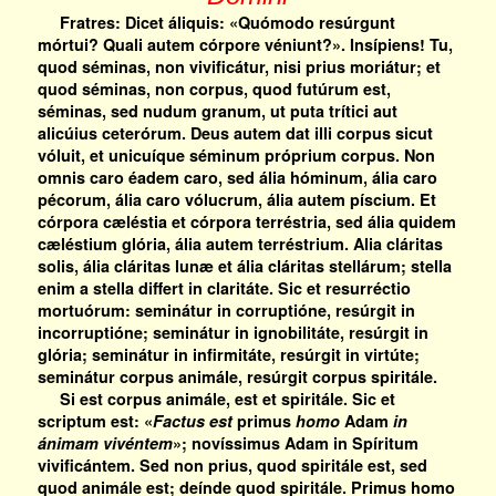
Fratres: Dicet áliquis: «Quómodo resúrgunt
mórtui? Quali autem córpore véniunt?». Insípiens! Tu,
quod séminas, non vivificátur, nisi prius moriátur; et
quod séminas, non corpus, quod futúrum est,
séminas, sed nudum granum, ut puta trítici aut
alicúius ceterórum. Deus autem dat illi corpus sicut
vóluit, et unicuíque séminum próprium corpus. Non
omnis caro éadem caro, sed ália hóminum, ália caro
pécorum, ália caro vólucrum, ália autem píscium. Et
córpora cæléstia et córpora terréstria, sed ália quidem
cæléstium glória, ália autem terréstrium. Alia cláritas
solis, ália cláritas lunæ et ália cláritas stellárum; stella
enim a stella differt in claritáte. Sic et resurréctio
mortuórum: seminátur in corruptióne, resúrgit in
incorruptióne; seminátur in ignobilitáte, resúrgit in
glória; seminátur in infirmitáte, resúrgit in virtúte;
seminátur corpus animále, resúrgit corpus spiritále.
Si est corpus animále, est et spiritále. Sic et
scriptum est: «
Factus est
primus
homo
Adam
in
ánimam vivéntem
»; novíssimus Adam in Spíritum
vivificántem. Sed non prius, quod spiritále est, sed
quod animále est; deínde quod spiritále. Primus homo