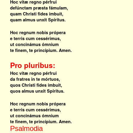
Hoc vitæ regno pérfrui
defúnctam præsta fámulam,
quam Christi fides ímbuit,
quam almus unxit Spíritus.
Hoc regnum nobis própera
e terris cum cessérimus,
ut concinámus ómnium
te finem, te princípium. Amen.
Pro pluribus:
Hoc vitæ regno pérfrui
da fratres in te mórtuos,
quos Christi fides ímbuit,
quos almus unxit Spíritus.
Hoc regnum nobis própera
e terris cum cessérimus,
ut concinámus ómnium
te finem, te princípium. Amen.
Psalmodia