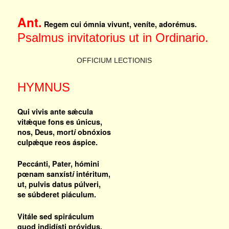
Ant.
Regem cui ómnia vivunt, veníte, adorémus.
Psalmus invitatorius ut in Ordinario.
OFFICIUM LECTIONIS
HYMNUS
Qui vivis ante sǽcula
vitǽque fons es únicus,
nos, Deus, mort
i
obnóxios
culpǽque reos áspice.
Peccánti, Pater, hómini
pœnam sanxíst
i
intéritum,
ut, pulvis datus púlveri,
se súbderet piáculum.
Vitále sed spiráculum
quod indidísti próvidus,