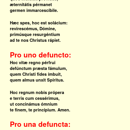
æternitátis pérmanet
germen immarcescíbile.
Hæc spes, hoc est solácium:
revirescémus, Dómine,
primúsque resurgéntium
ad te nos Christus rápiet.
Pro uno defuncto:
Hoc vitæ regno pérfrui
defúnctum præsta fámulum,
quem Christi fides ímbuit,
quem almus unxit Spíritus.
Hoc regnum nobis própera
e terris cum cessérimus,
ut concinámus ómnium
te finem, te princípium. Amen.
Pro una defuncta: