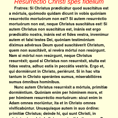
Resurrectio Christi spes fidelium
Fratres: Si Christus prædicátur quod suscitátus est
a mórtuis, quómodo quidam dicunt in vobis quóniam
resurréctio mortuórum non est? Si autem resurréctio
mortuórum non est, neque Christus suscitátus est! Si
autem Christus non suscitátus est, inánis est ergo
prædicátio nostra, inánis est et fides vestra, invenímur
autem et falsi testes Dei, quóniam testimónium
díximus advérsus Deum quod suscitáverit Christum,
quem non suscitávit, si revéra mórtui non resúrgunt.
Nam si mórtui non resúrgunt, neque Christus
resurréxit; quod si Christus non resurréxit, stulta est
fides vestra, adhuc estis in peccátis vestris. Ergo et,
qui dormiérunt in Christo, periérunt. Si in hac vita
tantum in Christo sperántes sumus, miserabilióres
sumus ómnibus homínibus.
Nunc autem Christus resurréxit a mórtuis, primítiæ
dormiéntium. Quóniam enim per hóminem mors, et
per hóminem resurréctio mortuórum: sicut enim in
Adam omnes moriúntur, ita et in Christo omnes
vivificabúntur. Unusquísque autem in suo órdine:
primítiæ Christus; deínde hi, qui sunt Christi, in