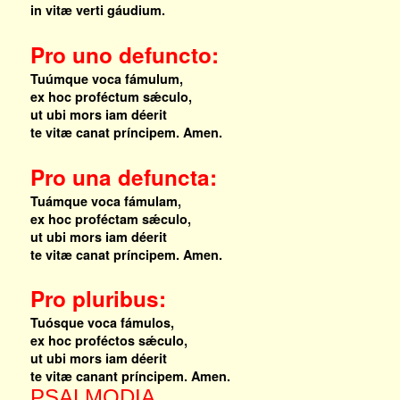
in vitæ verti gáudium.
Pro uno defuncto:
Tuúmque voca fámulum,
ex hoc proféctum sǽculo,
ut ubi mors iam déerit
te vitæ canat príncipem. Amen.
Pro una defuncta:
Tuámque voca fámulam,
ex hoc proféctam sǽculo,
ut ubi mors iam déerit
te vitæ canat príncipem. Amen.
Pro pluribus:
Tuósque voca fámulos,
ex hoc proféctos sǽculo,
ut ubi mors iam déerit
te vitæ canant príncipem. Amen.
PSALMODIA