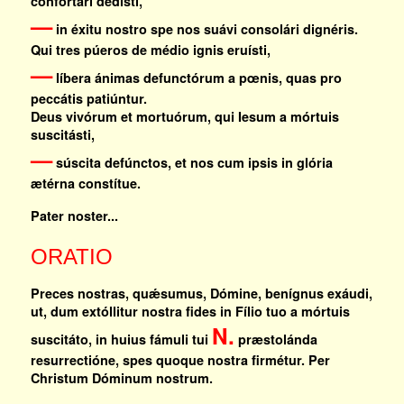
confortári dedísti,
—
in éxitu nostro spe nos suávi consolári dignéris.
Qui tres púeros de médio ignis eruísti,
—
líbera ánimas defunctórum a pœnis, quas pro
peccátis patiúntur.
Deus vivórum et mortuórum, qui Iesum a mórtuis
suscitásti,
—
súscita defúnctos, et nos cum ipsis in glória
ætérna constítue.
Pater noster...
ORATIO
Preces nostras, quǽsumus, Dómine, benígnus exáudi,
ut, dum extóllitur nostra fides in Fílio tuo a mórtuis
N.
suscitáto, in huius fámuli tui
præstolánda
resurrectióne, spes quoque nostra firmétur. Per
Christum Dóminum nostrum.