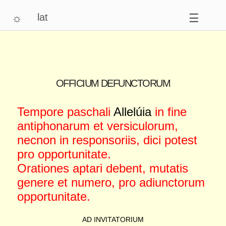
☼
lat
☰
OFFICIUM DEFUNCTORUM
Tempore paschali
Allelúia
in fine
antiphonarum et versiculorum,
necnon in responsoriis, dici potest
pro opportunitate.
Orationes aptari debent, mutatis
genere et numero, pro adiunctorum
opportunitate.
AD INVITATORIUM