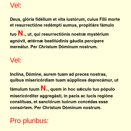
Vel:
Deus, glória fidélium et vita iustórum, cuius Fílii morte
et resurrectióne redémpti sumus, propitiáre fámulo
N.
tuo
, ut, qui resurrectiónis nostræ mystérium
agnóvit, ætérnæ beatitúdinis gáudia percípere
mereátur. Per Christum Dóminum nostrum.
Vel:
Inclína, Dómine, aurem tuam ad preces nostras,
quibus misericórdiam tuam súpplices deprecámur, ut
N.
fámulum tuum
, quem in hoc sǽculo tuo pópulo
misericórditer aggregásti, in pacis ac lucis regióne
constítuas, et sanctórum tuórum concédas esse
consórtem. Per Christum Dóminum nostrum.
Pro pluribus: