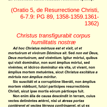
(Oratio 5, de Resurrectione Christi,
6-7.9: PG 89, 1358-1359.1361-
1362)
Christus transfigurabit corpus
humilitatis nostræ
Ad hoc Christus mórtuus est et vixit, ut et
mortuórum et vivórum Dóminus sit
. Sed
non est Deus,
Deus mortuórum, sed vivéntium
. Igitur mórtui, quibus
qui vixit dominátur, non sunt ámplius mórtui, sed
vivéntes; et idcírco dominátur eis vita, ut vivant, non
ámplius mortem metuéntes, sicut
Christus excitátus a
mórtuis non ámplius móritur
.
Sic suscitáti et a corruptióne liberáti, non ámplius
mortem vidébunt, futúri partícipes resurrectiónis
Christi, sicut ipse mortis eórum párticeps fuit.
Non enim ália de causa descéndit in terram, cuius
vectes detinéntes ætérni, nisi ut
ǽreas portas
contéreret et vectes férreos confríngeret
, et ut ex