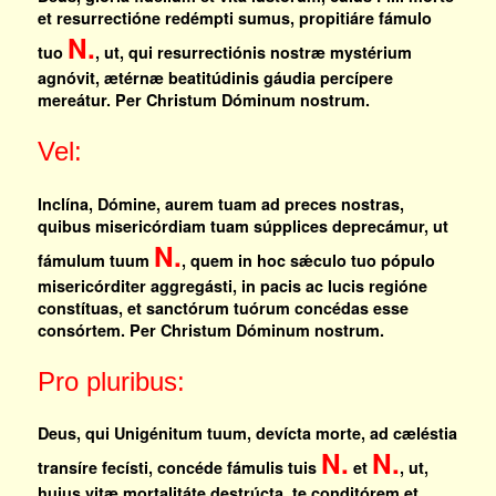
et resurrectióne redémpti sumus, propitiáre fámulo
N.
tuo
, ut, qui resurrectiónis nostræ mystérium
agnóvit, ætérnæ beatitúdinis gáudia percípere
mereátur. Per Christum Dóminum nostrum.
Vel:
Inclína, Dómine, aurem tuam ad preces nostras,
quibus misericórdiam tuam súpplices deprecámur, ut
N.
fámulum tuum
, quem in hoc sǽculo tuo pópulo
misericórditer aggregásti, in pacis ac lucis regióne
constítuas, et sanctórum tuórum concédas esse
consórtem. Per Christum Dóminum nostrum.
Pro pluribus:
Deus, qui Unigénitum tuum, devícta morte, ad cæléstia
N.
N.
transíre fecísti, concéde fámulis tuis
et
, ut,
huius vitæ mortalitáte destrúcta, te conditórem et