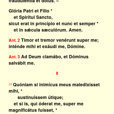
frauduléntia et dolus. –
Glória Patri et Fílio *
et Spirítui Sancto,
sicut erat in princípio et nunc et semper *
et in sǽcula sæculórum. Amen.
Timor et tremor venérunt super me;
Ant. 2
inténde mihi et exáudi me, Dómine.
Ad Deum clamábo, et Dóminus
Ant. 3
salvábit me.
II
Quóniam si inimícus meus maledixísset
13
mihi, *
sustinuíssem útique;
et si is, qui óderat me, super me
magnificátus fuísset, *