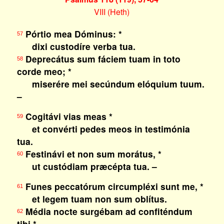
VIII (Heth)
Pórtio mea Dóminus: *
57
dixi custodíre verba tua.
Deprecátus sum fáciem tuam in toto
58
corde meo; *
miserére mei secúndum elóquium tuum.
–
Cogitávi vias meas *
59
et convérti pedes meos in testimónia
tua.
Festinávi et non sum morátus, *
60
ut custódiam præcépta tua. –
Funes peccatórum circumpléxi sunt me, *
61
et legem tuam non sum oblítus.
Média nocte surgébam ad confiténdum
62
tibi *