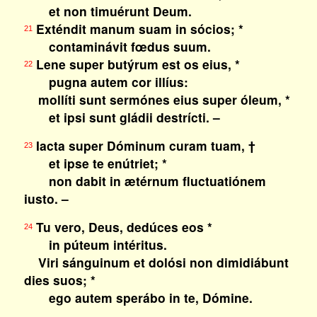
et non timuérunt Deum.
Exténdit manum suam in sócios; *
21
contaminávit fœdus suum.
Lene super butýrum est os eius, *
22
pugna autem cor illíus:
mollíti sunt sermónes eius super óleum, *
et ipsi sunt gládii destrícti. –
Iacta super Dóminum curam tuam, †
23
et ipse te enútriet; *
non dabit in ætérnum fluctuatiónem
iusto. –
Tu vero, Deus, dedúces eos *
24
in púteum intéritus.
Viri sánguinum et dolósi non dimidiábunt
dies suos; *
ego autem sperábo in te, Dómine.