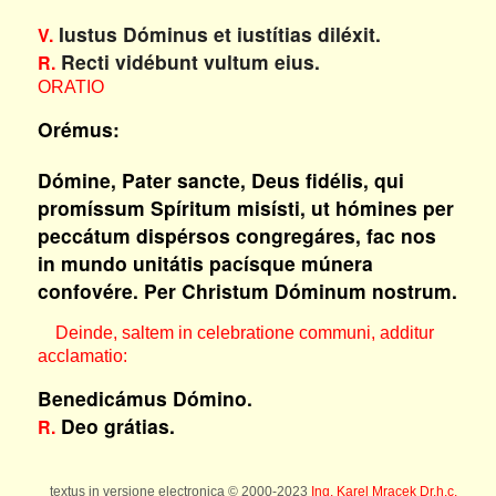
Iustus Dóminus et iustítias diléxit.
V.
Recti vidébunt vultum eius.
R.
ORATIO
Orémus:
Dómine, Pater sancte, Deus fidélis, qui
promíssum Spíritum misísti, ut hómines per
peccátum dispérsos congregáres, fac nos
in mundo unitátis pacísque múnera
confovére. Per Christum Dóminum nostrum.
Deinde, saltem in celebratione communi, additur
acclamatio:
Benedicámus Dómino.
Deo grátias.
R.
textus in versione electronica © 2000-2023
Ing. Karel Mracek Dr.h.c.