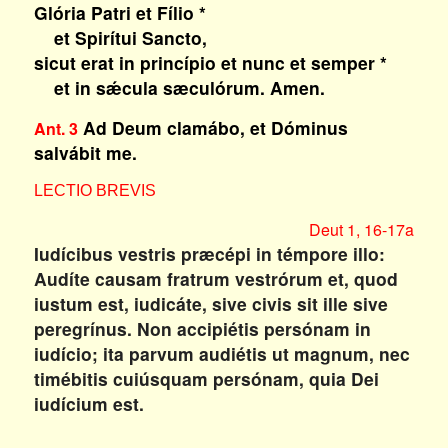
Glória Patri et Fílio *
et Spirítui Sancto,
sicut erat in princípio et nunc et semper *
et in sǽcula sæculórum. Amen.
Ad Deum clamábo, et Dóminus
Ant. 3
salvábit me.
LECTIO BREVIS
Deut 1, 16-17a
Iudícibus vestris præcépi in témpore illo:
Audíte causam fratrum vestrórum et, quod
iustum est, iudicáte, sive civis sit ille sive
peregrínus. Non accipiétis persónam in
iudício; ita parvum audiétis ut magnum, nec
timébitis cuiúsquam persónam, quia Dei
iudícium est.