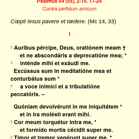
Psalmus 54 (55), 2-15. 17-24
Contra perfidum amicum
Cœpit Iesus pavere et tædere.
(Mc 14, 33)
I
Auribus pércipe, Deus, oratiónem meam †
2
et ne abscondáris a deprecatióne mea; *
inténde mihi et exáudi me.
3
Excússus sum in meditatióne mea et
conturbátus sum *
a voce inimíci et a tribulatióne
4
peccatóris. –
Quóniam devolvérunt in me iniquitátem *
et in ira molésti erant mihi.
Cor meum torquétur intra me, *
5
et formído mortis cécidit super me.
Timor et tremor venérunt super me, *
6