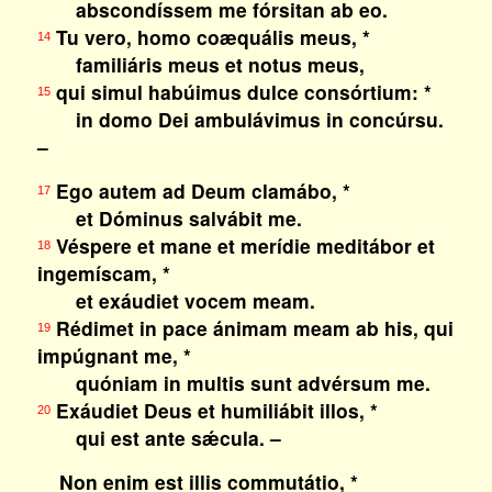
abscondíssem me fórsitan ab eo.
Tu vero, homo coæquális meus, *
14
familiáris meus et notus meus,
qui simul habúimus dulce consórtium: *
15
in domo Dei ambulávimus in concúrsu.
–
Ego autem ad Deum clamábo, *
17
et Dóminus salvábit me.
Véspere et mane et merídie meditábor et
18
ingemíscam, *
et exáudiet vocem meam.
Rédimet in pace ánimam meam ab his, qui
19
impúgnant me, *
quóniam in multis sunt advérsum me.
Exáudiet Deus et humiliábit illos, *
20
qui est ante sǽcula. –
Non enim est illis commutátio, *