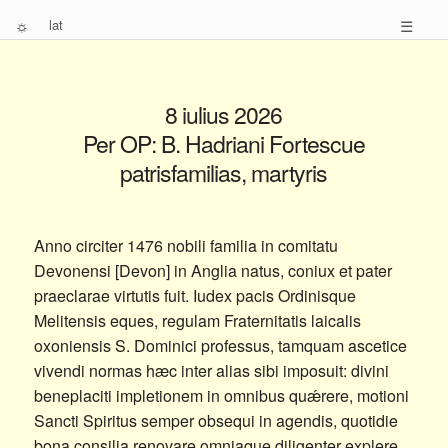
☼
lat
☰
8 iulius 2026
Per OP: B. Hadriani Fortescue
patrisfamilias, martyris
Anno circiter 1476 nobili familia in comitatu
Devonensi [Devon] in Anglia natus, coniux et pater
praeclarae virtutis fuit. Iudex pacis Ordinisque
Melitensis eques, regulam Fraternitatis laicalis
oxoniensis S. Dominici professus, tamquam ascetice
vivendi normas hæc inter alias sibi imposuit: divini
beneplaciti impletionem in omnibus quǽrere, motioni
Sancti Spiritus semper obsequi in agendis, quotidie
bona consilia renovare omniaque diligenter explere