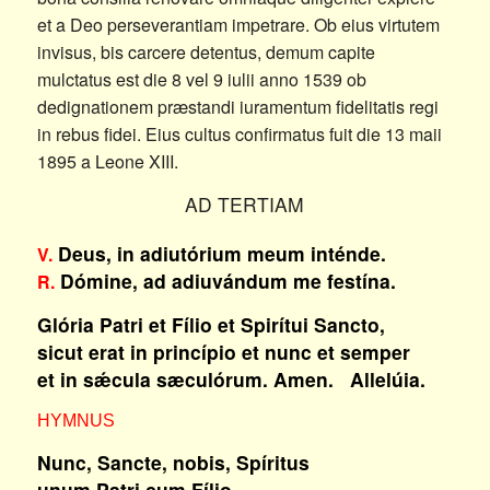
et a Deo perseverantiam impetrare. Ob eius virtutem
invisus, bis carcere detentus, demum capite
mulctatus est die 8 vel 9 iulii anno 1539 ob
dedignationem præstandi iuramentum fidelitatis regi
in rebus fidei. Eius cultus confirmatus fuit die 13 maii
1895 a Leone XIII.
AD TERTIAM
Deus, in adiutórium meum inténde.
V.
Dómine, ad adiuvándum me festína.
R.
Glória Patri et Fílio et Spirítui Sancto,
sicut erat in princípio et nunc et semper
et in sǽcula sæculórum. Amen. Allelúia.
HYMNUS
Nunc, Sancte, nobis, Spíritus
unum Patri cum Fílio,