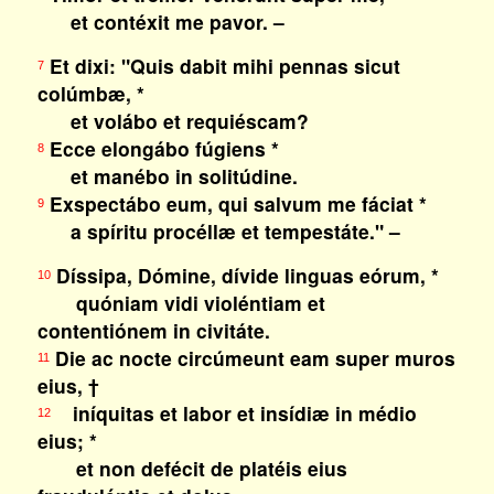
et contéxit me pavor. –
Et dixi: "Quis dabit mihi pennas sicut
7
colúmbæ, *
et volábo et requiéscam?
Ecce elongábo fúgiens *
8
et manébo in solitúdine.
Exspectábo eum, qui salvum me fáciat *
9
a spíritu procéllæ et tempestáte." –
Díssipa, Dómine, dívide linguas eórum, *
10
quóniam vidi violéntiam et
contentiónem in civitáte.
Die ac nocte circúmeunt eam super muros
11
eius, †
iníquitas et labor et insídiæ in médio
12
eius; *
et non defécit de platéis eius