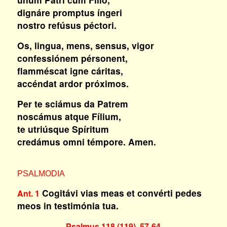
dignáre promptus íngeri
nostro refúsus péctori.
Os, lingua, mens, sensus, vigor
confessiónem pérsonent,
flamméscat igne cáritas,
accéndat ardor próximos.
Per te sciámus da Patrem
noscámus atque Fílium,
te utriúsque Spíritum
credámus omni témpore. Amen.
PSALMODIA
Cogitávi vias meas et convérti pedes
Ant. 1
meos in testimónia tua.
Psalmus 118 (119), 57-64