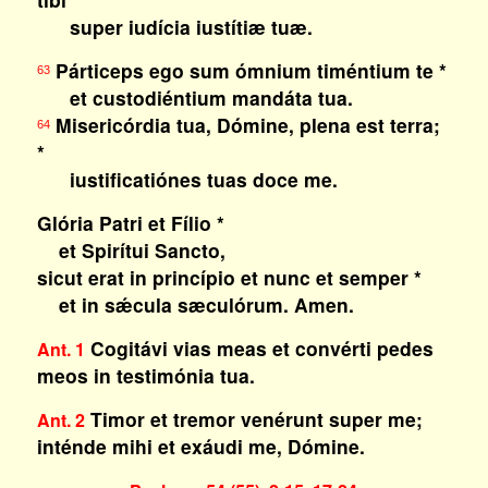
super iudícia iustítiæ tuæ.
Párticeps ego sum ómnium timéntium te *
63
et custodiéntium mandáta tua.
Misericórdia tua, Dómine, plena est terra;
64
*
iustificatiónes tuas doce me.
Glória Patri et Fílio *
et Spirítui Sancto,
sicut erat in princípio et nunc et semper *
et in sǽcula sæculórum. Amen.
Cogitávi vias meas et convérti pedes
Ant. 1
meos in testimónia tua.
Timor et tremor venérunt super me;
Ant. 2
inténde mihi et exáudi me, Dómine.