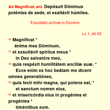
Depósuit Dóminus
Ad Magnificat, ant.
poténtes de sede, et exaltávit húmiles.
Exsultatio animæ in Domino
Lc 1, 46-55
Magníficat *
46
ánima mea Dóminum,
et exsultávit spíritus meus *
47
in Deo salvatóre meo,
quia respéxit humilitátem ancíllæ suæ. *
48
Ecce enim ex hoc beátam me dicent
omnes generatiónes,
quia fecit mihi magna, qui potens est, *
49
et sanctum nomen eius,
et misericórdia eius in progénies et
50
progénies *
timéntibus eum.