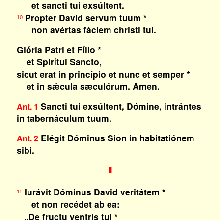
et sancti tui exsúltent.
Propter David servum tuum *
10
non avértas fáciem christi tui.
Glória Patri et Fílio *
et Spirítui Sancto,
sicut erat in princípio et nunc et semper *
et in sǽcula sæculórum. Amen.
Sancti tui exsúltent, Dómine, intrántes
Ant. 1
in tabernáculum tuum.
Elégit Dóminus Sion in habitatiónem
Ant. 2
sibi.
II
Iurávit Dóminus David veritátem *
11
et non recédet ab ea:
„De fructu ventris tui *