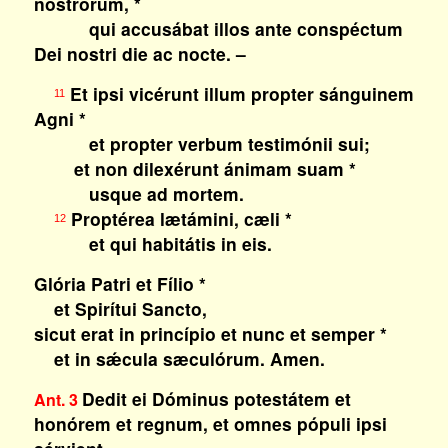
nostrórum, *
qui accusábat illos ante conspéctum
Dei nostri die ac nocte. –
Et ipsi vicérunt illum propter sánguinem
11
Agni *
et propter verbum testimónii sui;
et non dilexérunt ánimam suam *
usque ad mortem.
Proptérea lætámini, cæli *
12
et qui habitátis in eis.
Glória Patri et Fílio *
et Spirítui Sancto,
sicut erat in princípio et nunc et semper *
et in sǽcula sæculórum. Amen.
Dedit ei Dóminus potestátem et
Ant. 3
honórem et regnum, et omnes pópuli ipsi