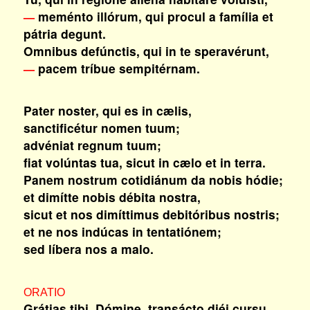
meménto illórum, qui procul a família et
—
pátria degunt.
Omnibus defúnctis, qui in te speravérunt,
pacem tríbue sempitérnam.
—
Pater noster, qui es in cælis,
sanctificétur nomen tuum;
advéniat regnum tuum;
fiat volúntas tua, sicut in cælo et in terra.
Panem nostrum cotidiánum da nobis hódie;
et dimítte nobis débita nostra,
sicut et nos dimíttimus debitóribus nostris;
et ne nos indúcas in tentatiónem;
sed líbera nos a malo.
ORATIO
Grátias tibi, Dómine, transácto diéi cursu