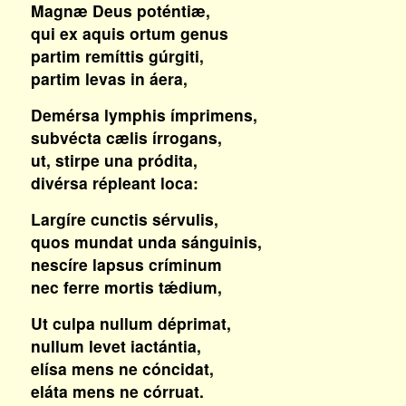
Magnæ Deus poténtiæ,
qui ex aquis ortum genus
partim remíttis gúrgiti,
partim levas in áera,
Demérsa lymphis ímprimens,
subvécta cælis írrogans,
ut, stirpe una pródita,
divérsa répleant loca:
Largíre cunctis sérvulis,
quos mundat unda sánguinis,
nescíre lapsus críminum
nec ferre mortis tǽdium,
Ut culpa nullum déprimat,
nullum levet iactántia,
elísa mens ne cóncidat,
eláta mens ne córruat.