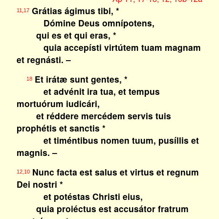
Grátias ágimus tibi, *
11,17
Dómine Deus omnípotens,
qui es et qui eras, *
quia accepísti virtútem tuam magnam
et regnásti. –
Et irátæ sunt gentes, *
18
et advénit ira tua, et tempus
mortuórum iudicári,
et réddere mercédem servis tuis
prophétis et sanctis *
et timéntibus nomen tuum, pusíllis et
magnis. –
Nunc facta est salus et virtus et regnum
12,10
Dei nostri *
et potéstas Christi eius,
quia proiéctus est accusátor fratrum