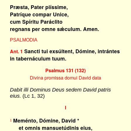
Præsta, Pater piíssime,
Patríque compar Unice,
cum Spíritu Paráclito
regnans per omne sǽculum. Amen.
PSALMODIA
Sancti tui exsúltent, Dómine, intrántes
Ant. 1
in tabernáculum tuum.
Psalmus 131 (132)
Divina promissa domui David data
Dabit illi Dominus Deus sedem David patris
eius.
(Lc 1, 32)
I
Meménto, Dómine, David *
1
et omnis mansuetúdinis eius,