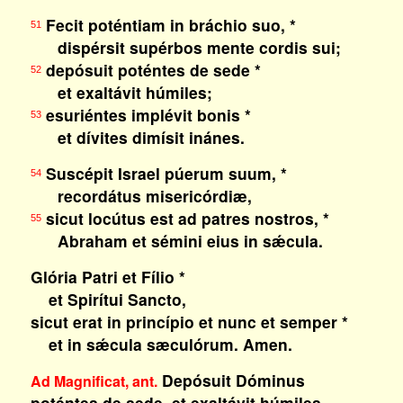
Fecit poténtiam in bráchio suo, *
51
dispérsit supérbos mente cordis sui;
depósuit poténtes de sede *
52
et exaltávit húmiles;
esuriéntes implévit bonis *
53
et dívites dimísit inánes.
Suscépit Israel púerum suum, *
54
recordátus misericórdiæ,
sicut locútus est ad patres nostros, *
55
Abraham et sémini eius in sǽcula.
Glória Patri et Fílio *
et Spirítui Sancto,
sicut erat in princípio et nunc et semper *
et in sǽcula sæculórum. Amen.
Depósuit Dóminus
Ad Magnificat, ant.
poténtes de sede, et exaltávit húmiles.