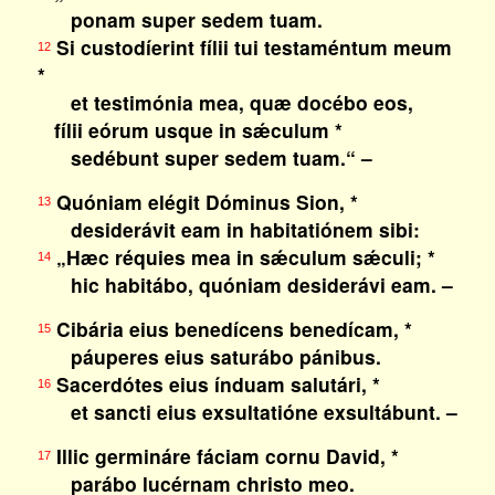
ponam super sedem tuam.
Si custodíerint fílii tui testaméntum meum
12
*
et testimónia mea, quæ docébo eos,
fílii eórum usque in sǽculum *
sedébunt super sedem tuam.“ –
Quóniam elégit Dóminus Sion, *
13
desiderávit eam in habitatiónem sibi:
„Hæc réquies mea in sǽculum sǽculi; *
14
hic habitábo, quóniam desiderávi eam. –
Cibária eius benedícens benedícam, *
15
páuperes eius saturábo pánibus.
Sacerdótes eius índuam salutári, *
16
et sancti eius exsultatióne exsultábunt. –
Illic germináre fáciam cornu David, *
17
parábo lucérnam christo meo.