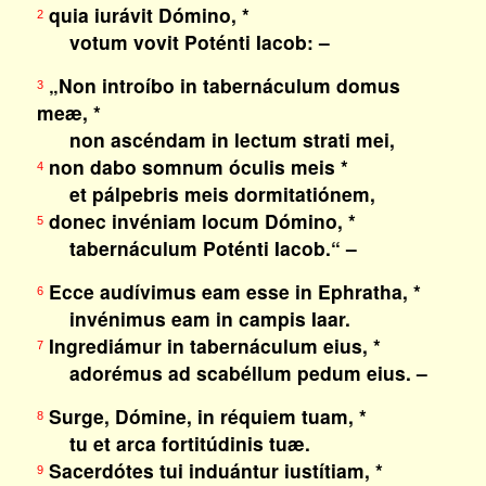
quia iurávit Dómino, *
2
votum vovit Poténti Iacob: –
„Non introíbo in tabernáculum domus
3
meæ, *
non ascéndam in lectum strati mei,
non dabo somnum óculis meis *
4
et pálpebris meis dormitatiónem,
donec invéniam locum Dómino, *
5
tabernáculum Poténti Iacob.“ –
Ecce audívimus eam esse in Ephratha, *
6
invénimus eam in campis Iaar.
Ingrediámur in tabernáculum eius, *
7
adorémus ad scabéllum pedum eius. –
Surge, Dómine, in réquiem tuam, *
8
tu et arca fortitúdinis tuæ.
Sacerdótes tui induántur iustítiam, *
9