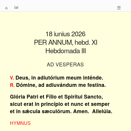
☼
lat
☰
18 iunius 2026
PER ANNUM, hebd. XI
Hebdomada III
AD VESPERAS
Deus, in adiutórium meum inténde.
V.
Dómine, ad adiuvándum me festína.
R.
Glória Patri et Fílio et Spirítui Sancto,
sicut erat in princípio et nunc et semper
et in sǽcula sæculórum. Amen. Allelúia.
HYMNUS