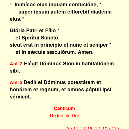
Inimícos eius índuam confusióne, *
18
super ipsum autem efflorébit diadéma
eius.“
Glória Patri et Fílio *
et Spirítui Sancto,
sicut erat in princípio et nunc et semper *
et in sǽcula sæculórum. Amen.
Elégit Dóminus Sion in habitatiónem
Ant. 2
sibi.
Dedit ei Dóminus potestátem et
Ant. 3
honórem et regnum, et omnes pópuli ipsi
sérvient.
Canticum
De iudicio Dei
Ap 11, 17-18; 12, 10b-12a