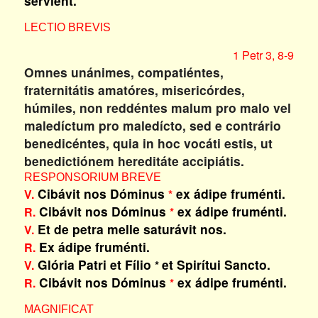
sérvient.
LECTIO BREVIS
1 Petr 3, 8-9
Omnes unánimes, compatiéntes,
fraternitátis amatóres, misericórdes,
húmiles, non reddéntes malum pro malo vel
maledíctum pro maledícto, sed e contrário
benedicéntes, quia in hoc vocáti estis, ut
benedictiónem hereditáte accipiátis.
RESPONSORIUM BREVE
Cibávit nos Dóminus
ex ádipe fruménti.
V.
*
Cibávit nos Dóminus
ex ádipe fruménti.
R.
*
Et de petra melle saturávit nos.
V.
Ex ádipe fruménti.
R.
Glória Patri et Fílio
et Spirítui Sancto.
V.
*
Cibávit nos Dóminus
ex ádipe fruménti.
R.
*
MAGNIFICAT