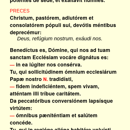
PRECES
Christum, pastórem, adiutórem et
consolatórem pópuli sui, devótis méntibus
deprecémur:
Deus, refúgium nostrum, exáudi nos.
Benedíctus es, Dómine, qui nos ad tuam
sanctam Ecclésiam vocáre dignátus es:
in ea iúgiter nos consérva.
—
Tu, qui sollicitúdinem ómnium ecclesiárum
Papæ nostro
tradidísti,
N.
fidem indeficiéntem, spem vivam,
—
atténtam illi tríbue caritátem.
Da peccatóribus conversiónem lapsísque
virtútem:
ómnibus pæniténtiam et salútem
—
concéde.
Tu, qui in regióne aliéna habitáre voluísti,