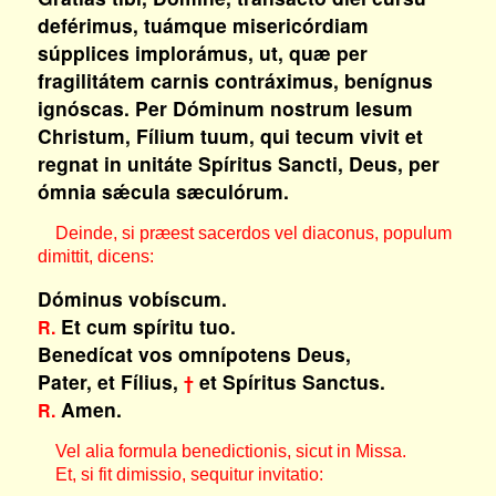
deférimus, tuámque misericórdiam
súpplices implorámus, ut, quæ per
fragilitátem carnis contráximus, benígnus
ignóscas. Per Dóminum nostrum Iesum
Christum, Fílium tuum, qui tecum vivit et
regnat in unitáte Spíritus Sancti, Deus, per
ómnia sǽcula sæculórum.
Deinde, si præest sacerdos vel diaconus, populum
dimittit, dicens:
Dóminus vobíscum.
Et cum spíritu tuo.
R.
Benedícat vos omnípotens Deus,
Pater, et Fílius,
et Spíritus Sanctus.
†
Amen.
R.
Vel alia formula benedictionis, sicut in Missa.
Et, si fit dimissio, sequitur invitatio: