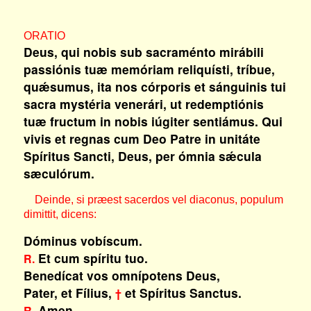
ORATIO
Deus, qui nobis sub sacraménto mirábili
passiónis tuæ memóriam reliquísti, tríbue,
quǽsumus, ita nos córporis et sánguinis tui
sacra mystéria venerári, ut redemptiónis
tuæ fructum in nobis iúgiter sentiámus. Qui
vivis et regnas cum Deo Patre in unitáte
Spíritus Sancti, Deus, per ómnia sǽcula
sæculórum.
Deinde, si præest sacerdos vel diaconus, populum
dimittit, dicens:
Dóminus vobíscum.
Et cum spíritu tuo.
R.
Benedícat vos omnípotens Deus,
Pater, et Fílius,
et Spíritus Sanctus.
†
Amen.
R.