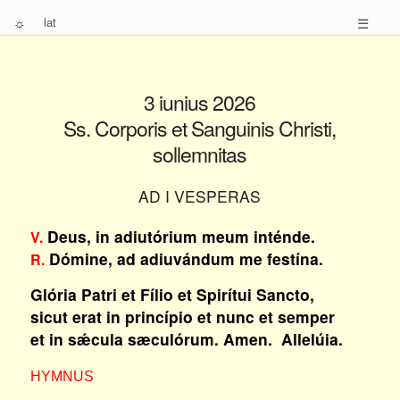
☼
lat
☰
3 iunius 2026
Ss. Corporis et Sanguinis Christi,
sollemnitas
AD I VESPERAS
Deus, in adiutórium meum inténde.
V.
Dómine, ad adiuvándum me festína.
R.
Glória Patri et Fílio et Spirítui Sancto,
sicut erat in princípio et nunc et semper
et in sǽcula sæculórum. Amen. Allelúia.
HYMNUS