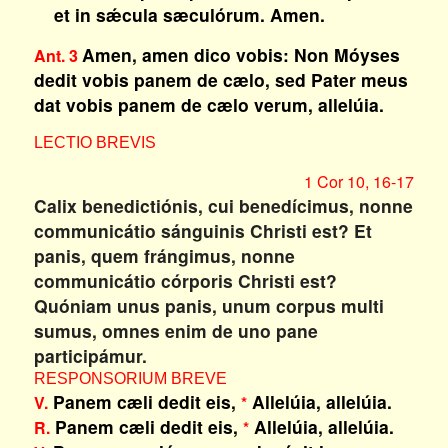
et in sǽcula sæculórum. Amen.
Amen, amen dico vobis: Non Móyses
Ant. 3
dedit vobis panem de cælo, sed Pater meus
dat vobis panem de cælo verum, allelúia.
LECTIO BREVIS
1 Cor 10, 16-17
Calix benedictiónis, cui benedícimus, nonne
communicátio sánguinis Christi est? Et
panis, quem frángimus, nonne
communicátio córporis Christi est?
Quóniam unus panis, unum corpus multi
sumus, omnes enim de uno pane
participámur.
RESPONSORIUM BREVE
Panem cæli dedit eis,
Allelúia, allelúia.
V.
*
Panem cæli dedit eis,
Allelúia, allelúia.
R.
*