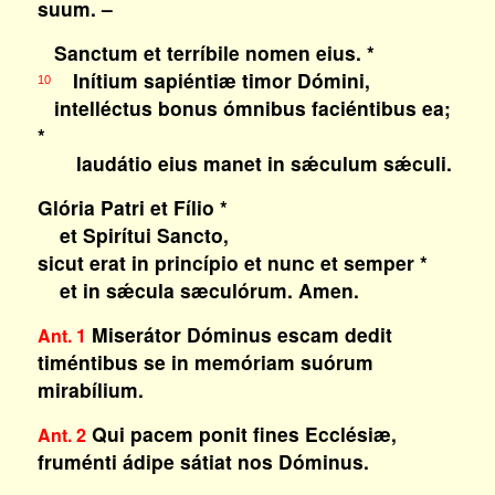
suum. –
Sanctum et terríbile nomen eius. *
Inítium sapiéntiæ timor Dómini,
10
intelléctus bonus ómnibus faciéntibus ea;
*
laudátio eius manet in sǽculum sǽculi.
Glória Patri et Fílio *
et Spirítui Sancto,
sicut erat in princípio et nunc et semper *
et in sǽcula sæculórum. Amen.
Miserátor Dóminus escam dedit
Ant. 1
timéntibus se in memóriam suórum
mirabílium.
Qui pacem ponit fines Ecclésiæ,
Ant. 2
fruménti ádipe sátiat nos Dóminus.