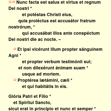
Nunc facta est salus et virtus et regnum
12,10
Dei nostri *
et potéstas Christi eius,
quia proiéctus est accusátor fratrum
nostrórum, *
qui accusábat illos ante conspéctum
Dei nostri die ac nocte. –
Et ipsi vicérunt illum propter sánguinem
11
Agni *
et propter verbum testimónii sui;
et non dilexérunt ánimam suam *
usque ad mortem.
Proptérea lætámini, cæli *
12
et qui habitátis in eis.
Glória Patri et Fílio *
et Spirítui Sancto,
sicut erat in princípio et nunc et semper *