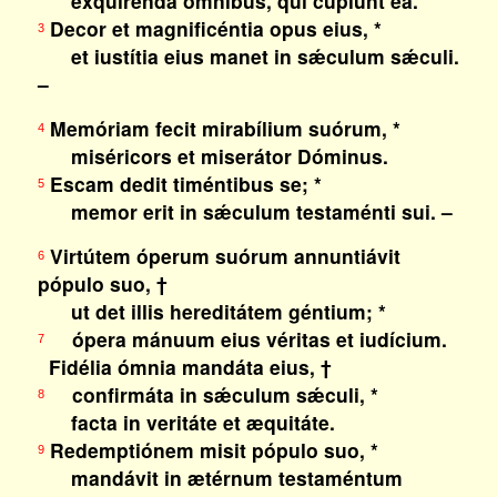
exquirénda ómnibus, qui cúpiunt ea.
Decor et magnificéntia opus eius, *
3
et iustítia eius manet in sǽculum sǽculi.
–
Memóriam fecit mirabílium suórum, *
4
miséricors et miserátor Dóminus.
Escam dedit timéntibus se; *
5
memor erit in sǽculum testaménti sui. –
Virtútem óperum suórum annuntiávit
6
pópulo suo, †
ut det illis hereditátem géntium; *
ópera mánuum eius véritas et iudícium.
7
Fidélia ómnia mandáta eius, †
confirmáta in sǽculum sǽculi, *
8
facta in veritáte et æquitáte.
Redemptiónem misit pópulo suo, *
9
mandávit in ætérnum testaméntum