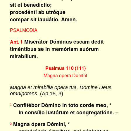
sit et benedíctio;
procedénti ab utróque
compar sit laudátio. Amen.
PSALMODIA
Miserátor Dóminus escam dedit
Ant. 1
timéntibus se in memóriam suórum
mirabílium.
Psalmus 110 (111)
Magna opera Domini
Magna et mirabilia opera tua, Domine Deus
omnipotens.
(Ap 15, 3)
Confitébor Dómino in toto corde meo, *
1
in consílio iustórum et congregatióne. –
Magna ópera Dómini, *
2