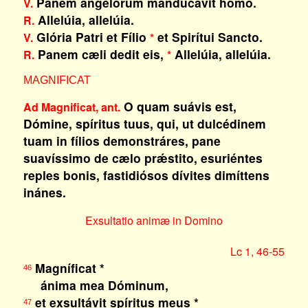
Panem angelórum manducávit homo.
V.
Allelúia, allelúia.
R.
Glória Patri et Fílio
et Spirítui Sancto.
V.
*
Panem cæli dedit eis,
Allelúia, allelúia.
R.
*
MAGNIFICAT
O quam suávis est,
Ad Magnificat, ant.
Dómine, spíritus tuus, qui, ut dulcédinem
tuam in fílios demonstráres, pane
suavíssimo de cælo prǽstito, esuriéntes
reples bonis, fastidiósos dívites dimíttens
inánes.
Exsultatio animæ in Domino
Lc 1, 46-55
Magníficat *
46
ánima mea Dóminum,
et exsultávit spíritus meus *
47