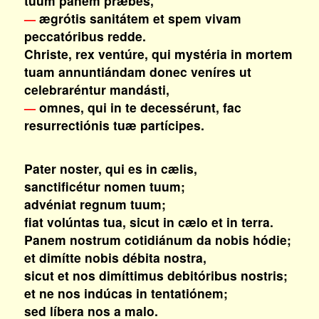
tuum panem præbes,
ægrótis sanitátem et spem vivam
—
peccatóribus redde.
Christe, rex ventúre, qui mystéria in mortem
tuam annuntiándam donec veníres ut
celebraréntur mandásti,
omnes, qui in te decessérunt, fac
—
resurrectiónis tuæ partícipes.
Pater noster, qui es in cælis,
sanctificétur nomen tuum;
advéniat regnum tuum;
fiat volúntas tua, sicut in cælo et in terra.
Panem nostrum cotidiánum da nobis hódie;
et dimítte nobis débita nostra,
sicut et nos dimíttimus debitóribus nostris;
et ne nos indúcas in tentatiónem;
sed líbera nos a malo.