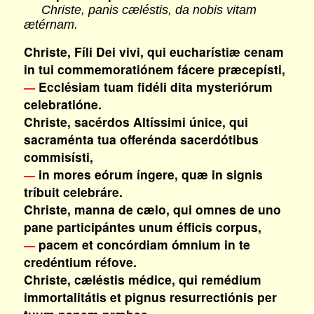
Christe, panis cæléstis, da nobis vitam
ætérnam.
Christe, Fíli Dei vivi, qui eucharístiæ cenam
in tui commemoratiónem fácere præcepísti,
Ecclésiam tuam fidéli dita mysteriórum
—
celebratióne.
Christe, sacérdos Altíssimi únice, qui
sacraménta tua offerénda sacerdótibus
commisísti,
in mores eórum íngere, quæ in signis
—
tríbuit celebráre.
Christe, manna de cælo, qui omnes de uno
pane participántes unum éfficis corpus,
pacem et concórdiam ómnium in te
—
credéntium réfove.
Christe, cæléstis médice, qui remédium
immortalitátis et pignus resurrectiónis per