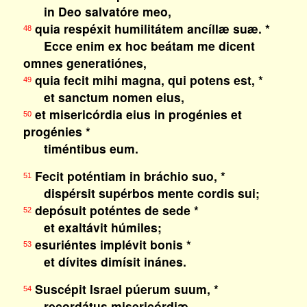
in Deo salvatóre meo,
quia respéxit humilitátem ancíllæ suæ. *
48
Ecce enim ex hoc beátam me dicent
omnes generatiónes,
quia fecit mihi magna, qui potens est, *
49
et sanctum nomen eius,
et misericórdia eius in progénies et
50
progénies *
timéntibus eum.
Fecit poténtiam in bráchio suo, *
51
dispérsit supérbos mente cordis sui;
depósuit poténtes de sede *
52
et exaltávit húmiles;
esuriéntes implévit bonis *
53
et dívites dimísit inánes.
Suscépit Israel púerum suum, *
54
recordátus misericórdiæ,