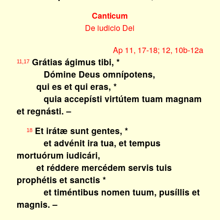
Canticum
De iudicio Dei
Ap 11, 17-18; 12, 10b-12a
Grátias ágimus tibi, *
11,17
Dómine Deus omnípotens,
qui es et qui eras, *
quia accepísti virtútem tuam magnam
et regnásti. –
Et irátæ sunt gentes, *
18
et advénit ira tua, et tempus
mortuórum iudicári,
et réddere mercédem servis tuis
prophétis et sanctis *
et timéntibus nomen tuum, pusíllis et
magnis. –