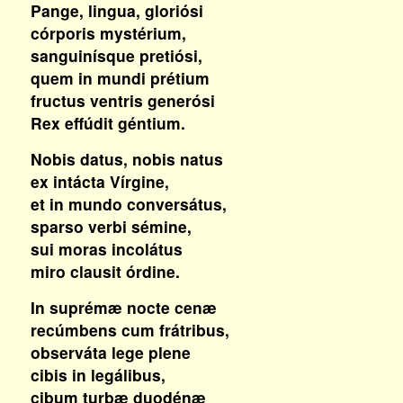
Pange, lingua, gloriósi
córporis mystérium,
sanguinísque pretiósi,
quem in mundi prétium
fructus ventris generósi
Rex effúdit géntium.
Nobis datus, nobis natus
ex intácta Vírgine,
et in mundo conversátus,
sparso verbi sémine,
sui moras incolátus
miro clausit órdine.
In suprémæ nocte cenæ
recúmbens cum frátribus,
observáta lege plene
cibis in legálibus,
cibum turbæ duodénæ