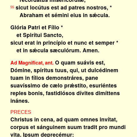
sicut locútus est ad patres nostros, *
55
Abraham et sémini eius in sǽcula.
Glória Patri et Fílio *
et Spirítui Sancto,
sicut erat in princípio et nunc et semper *
et in sǽcula sæculórum. Amen.
O quam suávis est,
Ad Magnificat, ant.
Dómine, spíritus tuus, qui, ut dulcédinem
tuam in fílios demonstráres, pane
suavíssimo de cælo prǽstito, esuriéntes
reples bonis, fastidiósos dívites dimíttens
inánes.
PRECES
Christus in cena, ad quam omnes invítat,
corpus et sánguinem suum tradit pro mundi
vita. Ipsum deprecémur: