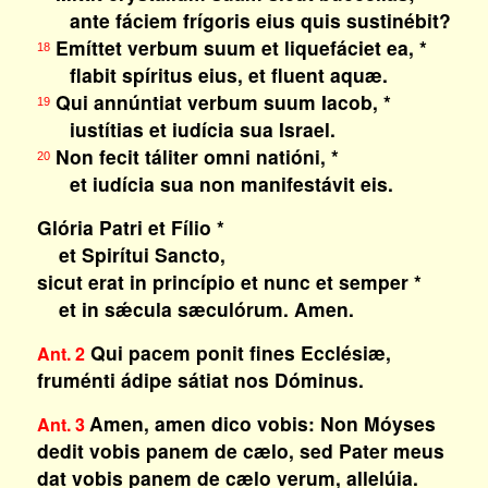
ante fáciem frígoris eius quis sustinébit?
Emíttet verbum suum et liquefáciet ea, *
18
flabit spíritus eius, et fluent aquæ.
Qui annúntiat verbum suum Iacob, *
19
iustítias et iudícia sua Israel.
Non fecit táliter omni natióni, *
20
et iudícia sua non manifestávit eis.
Glória Patri et Fílio *
et Spirítui Sancto,
sicut erat in princípio et nunc et semper *
et in sǽcula sæculórum. Amen.
Qui pacem ponit fines Ecclésiæ,
Ant. 2
fruménti ádipe sátiat nos Dóminus.
Amen, amen dico vobis: Non Móyses
Ant. 3
dedit vobis panem de cælo, sed Pater meus
dat vobis panem de cælo verum, allelúia.