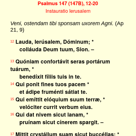
Psalmus 147 (147B), 12-20
Instauratio Ierusalem
Veni, ostendam tibi sponsam uxorem Agni.
(Ap
21, 9)
Lauda, Ierúsalem, Dóminum; *
12
colláuda Deum tuum, Sion. –
Quóniam confortávit seras portárum
13
tuárum, *
benedíxit fíliis tuis in te.
Qui ponit fines tuos pacem *
14
et ádipe fruménti sátiat te.
Qui emíttit elóquium suum terræ, *
15
velóciter currit verbum eius.
Qui dat nivem sicut lanam, *
16
pruínam sicut cínerem spargit. –
Mittit crystállum suam sicut buccéllas; *
17