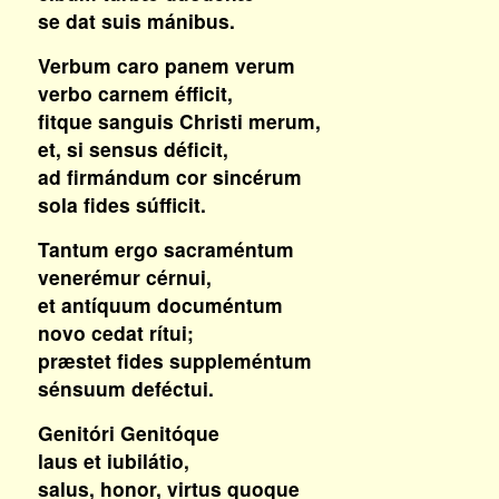
se dat suis mánibus.
Verbum caro panem verum
verbo carnem éfficit,
fitque sanguis Christi merum,
et, si sensus déficit,
ad firmándum cor sincérum
sola fides súfficit.
Tantum ergo sacraméntum
venerémur cérnui,
et antíquum documéntum
novo cedat rítui;
præstet fides suppleméntum
sénsuum deféctui.
Genitóri Genitóque
laus et iubilátio,
salus, honor, virtus quoque