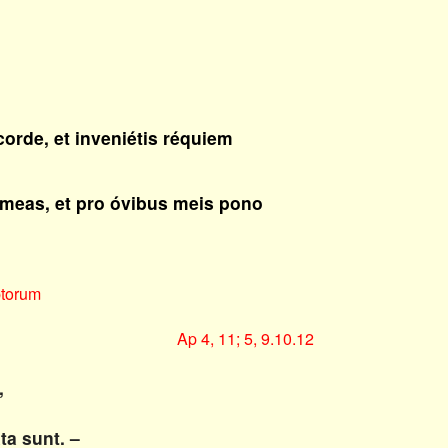
corde, et inveniétis réquiem
meas, et pro óvibus meis pono
torum
Ap 4, 11; 5, 9.10.12
,
a sunt. –