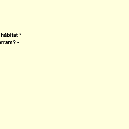
hábitat *
erram? -