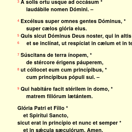
A solis ortu usque ad occásum *
3
laudábile nomen Dómini. –
Excélsus super omnes gentes Dóminus, *
4
super cælos glória eius.
Quis sicut Dóminus Deus noster, qui in altis 
5
et se inclínat, ut respíciat in cælum et in t
6
Súscitans de terra ínopem, *
7
de stércore érigens páuperem,
ut cóllocet eum cum princípibus, *
8
cum princípibus pópuli sui. –
Qui habitáre facit stérilem in domo, *
9
matrem filiórum lætántem.
Glória Patri et Fílio *
et Spirítui Sancto,
sicut erat in princípio et nunc et semper *
et in sǽcula sæculórum. Amen.