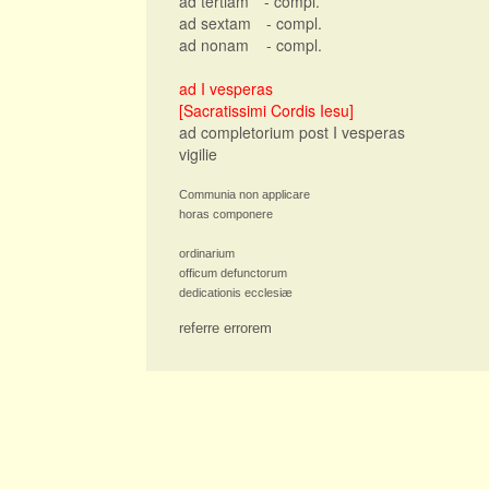
ad tertiam
- compl.
ad sextam
- compl.
ad nonam
- compl.
ad I vesperas
[Sacratissimi Cordis Iesu]
ad completorium post I vesperas
vigilie
Communia non applicare
horas componere
ordinarium
officum defunctorum
dedicationis ecclesiæ
referre errorem