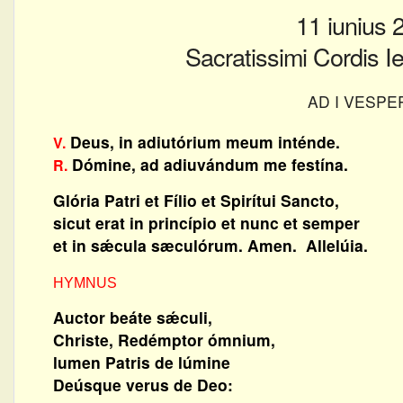
11 iunius 
Sacratissimi Cordis I
AD I VESPE
Deus, in adiutórium meum inténde.
V.
Dómine, ad adiuvándum me festína.
R.
Glória Patri et Fílio et Spirítui Sancto,
sicut erat in princípio et nunc et semper
et in sǽcula sæculórum. Amen. Allelúia.
HYMNUS
Auctor beáte sǽculi,
Christe, Redémptor ómnium,
lumen Patris de lúmine
Deúsque verus de Deo: