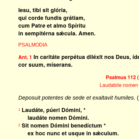
Iesu, tibi sit glória,
qui corde fundis grátiam,
cum Patr
e
et almo Spíritu
in sempitérna sǽcula. Amen.
PSALMODIA
In caritáte perpétua diléxit nos Deus, íde
Ant. 1
cor suum, míserans.
Psalmus 112 (
Laudabile nomen
Deposuit potentes de sede et exaltavit humiles.
(
Laudáte, púeri Dómini, *
1
laudáte nomen Dómini.
Sit nomen Dómini benedíctum *
2
ex hoc nunc et usque in sǽculum.