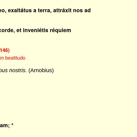
o, exaltátus a terra, attráxit nos ad
corde, et inveniétis réquiem
146)
m beatitudo
us nostris.
(Arnobius)
uam; *