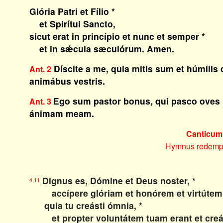
Glória Patri et Fílio *
et Spirítui Sancto,
sicut erat in princípio et nunc et semper *
et in sǽcula sæculórum. Amen.
Díscite a me, quia mitis sum et húmilis 
Ant. 2
animábus vestris.
Ego sum pastor bonus, qui pasco oves 
Ant. 3
ánimam meam.
Canticum
Hymnus redemp
Dignus es, Dómine et Deus noster, *
4,11
accípere glóriam et honórem et virtútem
quia tu creásti ómnia, *
et propter voluntátem tuam erant et creát