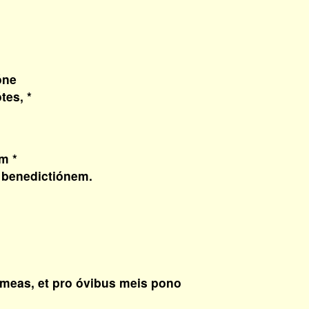
óne
tes, *
m *
 benedictiónem.
meas, et pro óvibus meis pono