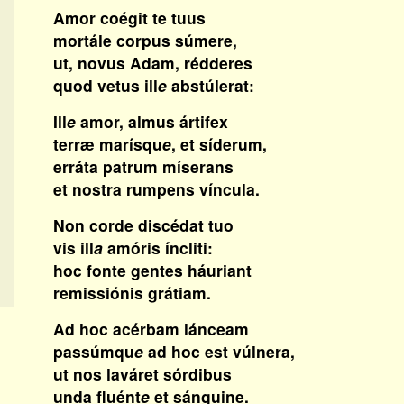
Amor coégit te tuus
mortále corpus súmere,
ut, novus Adam, rédderes
quod vetus ill
e
abstúlerat:
Ill
e
amor, almus ártifex
terræ marísqu
e
, et síderum,
erráta patrum míserans
et nostra rumpens víncula.
Non corde discédat tuo
vis ill
a
amóris íncliti:
hoc fonte gentes háuriant
remissiónis grátiam.
Ad hoc acérbam lánceam
passúmqu
e
ad hoc est vúlnera,
ut nos laváret sórdibus
unda fluént
e
et sánguine.