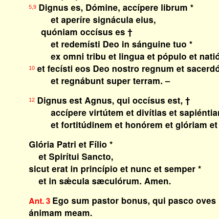
Dignus es, Dómine, accípere librum *
5,9
et aperíre signácula eius,
quóniam occísus es †
et redemísti Deo in sánguine tuo *
ex omni tribu et lingua et pópulo et nati
et fecísti eos Deo nostro regnum et sacerdó
10
et regnábunt super terram. –
Dignus est Agnus, qui occísus est, †
12
accípere virtútem et divítias et sapiéntia
et fortitúdinem et honórem et glóriam et
Glória Patri et Fílio *
et Spirítui Sancto,
sicut erat in princípio et nunc et semper *
et in sǽcula sæculórum. Amen.
Ego sum pastor bonus, qui pasco oves 
Ant. 3
ánimam meam.