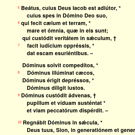
Beátus, cuius Deus Iacob est adiútor, *
5
cuius spes in Dómino Deo suo,
qui fecit cælum et terram, *
6
mare et ómnia, quæ in eis sunt;
qui custódit veritátem in sǽculum, †
facit iudícium oppréssis, *
7
dat escam esuriéntibus. –
Dóminus solvit compedítos, *
Dóminus illúminat cæcos,
8
Dóminus érigit depréssos, *
Dóminus díligit iustos.
Dóminus custódit ádvenas, †
9
pupíllum et víduam susténtat *
et viam peccatórum dispérdit. –
Regnábit Dóminus in sǽcula, *
10
Deus tuus, Sion, in generatiónem et gener