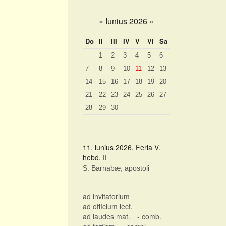
«
Iunius 2026
»
Do
II
III
IV
V
VI
Sa
1
2
3
4
5
6
7
8
9
10
11
12
13
14
15
16
17
18
19
20
21
22
23
24
25
26
27
28
29
30
11. iunius 2026, Feria V.
hebd. II
S. Barnabæ, apostoli
ad invitatorium
ad officium lect.
ad laudes mat.
- comb.