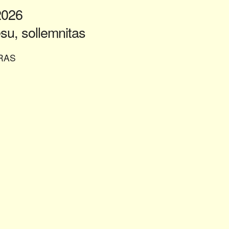
2026
esu, sollemnitas
RAS