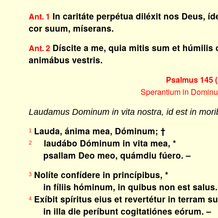
In caritáte perpétua diléxit nos Deus, íde
Ant. 1
cor suum, míserans.
Díscite a me, quia mitis sum et húmilis 
Ant. 2
animábus vestris.
Psalmus 145 (
Sperantium in Dominu
Laudamus Dominum in vita nostra, id est in morib
Lauda, ánima mea, Dóminum; †
1
laudábo Dóminum in vita mea, *
2
psallam Deo meo, quámdiu fúero. –
Nolíte confídere in princípibus, *
3
in fíliis hóminum, in quibus non est salus.
Exíbit spíritus eius et revertétur in terram s
4
in illa die períbunt cogitatiónes eórum. –