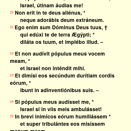
Israel, útinam áudias me!
Non erit in te deus aliénus, *
10
neque adorábis deum extráneum.
Ego enim sum Dóminus Deus tuus, †
11
qui edúxi te de terra Ægýpti; *
diláta os tuum, et implébo illud. –
Et non audívit pópulus meus vocem
12
meam, *
et Israel non inténdit mihi.
Et dimísi eos secúndum durítiam cordis
13
eórum, *
ibunt in adinventiónibus suis. –
Si pópulus meus audísset me, *
14
Israel si in viis meis ambulásset!
In brevi inimícos eórum humiliássem *
15
et super tribulántes eos misíssem
manum meam. –