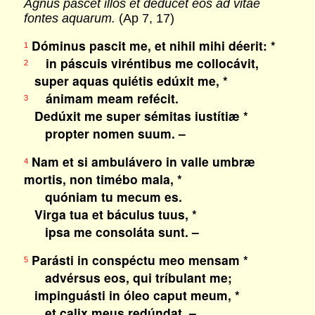
Agnus pascet illos et deducet eos ad vitae
fontes aquarum.
(Ap 7, 17)
Dóminus pascit me, et nihil mihi déerit: *
1
in páscuis viréntibus me collocávit,
2
super aquas quiétis edúxit me, *
ánimam meam refécit.
3
Dedúxit me super sémitas iustítiæ *
propter nomen suum. –
Nam et si ambulávero in valle umbræ
4
mortis, non timébo mala, *
quóniam tu mecum es.
Virga tua et báculus tuus, *
ipsa me consoláta sunt. –
Parásti in conspéctu meo mensam *
5
advérsus eos, qui tríbulant me;
impinguásti in óleo caput meum, *
et calix meus redúndat. –