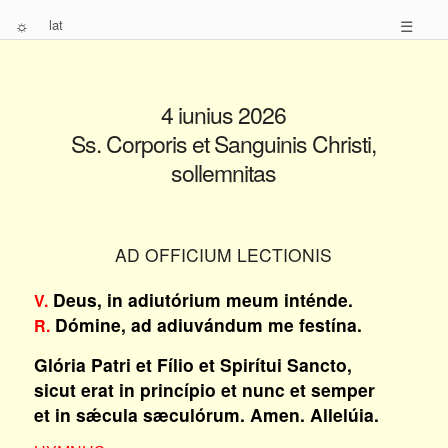
☼
lat
☰
4 iunius 2026
Ss. Corporis et Sanguinis Christi,
sollemnitas
AD OFFICIUM LECTIONIS
Deus, in adiutórium meum inténde.
V.
Dómine, ad adiuvándum me festína.
R.
Glória Patri et Fílio et Spirítui Sancto,
sicut erat in princípio et nunc et semper
et in sǽcula sæculórum. Amen. Allelúia.