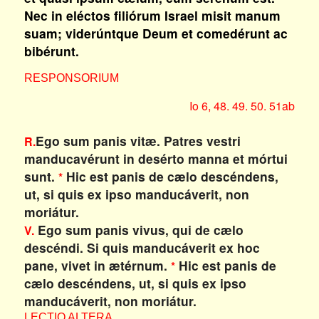
Nec in eléctos filiórum Israel misit manum
suam; viderúntque Deum et comedérunt ac
bibérunt.
RESPONSORIUM
Io 6, 48. 49. 50. 51ab
Ego sum panis vitæ. Patres vestri
R.
manducavérunt in desérto manna et mórtui
sunt.
Hic est panis de cælo descéndens,
*
ut, si quis ex ipso manducáverit, non
moriátur.
Ego sum panis vivus, qui de cælo
V.
descéndi. Si quis manducáverit ex hoc
pane, vivet in ætérnum.
Hic est panis de
*
cælo descéndens, ut, si quis ex ipso
manducáverit, non moriátur.
LECTIO ALTERA