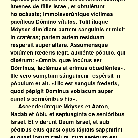
iúvenes de fíliis Israel, et obtulérunt
holocáusta; immolaverúntque víctimas
pacíficas Dómino vítulos. Tulit ítaque
Móyses dimídiam partem sánguinis et misit
in cratéras; partem autem resíduam
respérsit super altáre. Assuménsque
volúmen fœderis legit, audiénte pópulo, qui
dixérunt: «Omnia, quæ locútus est
Dóminus, faciémus et érimus obœdiéntes».
Ille vero sumptum sánguinem respérsit in
pópulum et ait: «Hic est sanguis fœderis,
quod pépigit Dóminus vobíscum super
cunctis sermónibus his».
Ascenderúntque Móyses et Aaron,
Nadab et Abiu et septuagínta de senióribus
Israel. Et vidérunt Deum Israel, et sub
pédibus eius quasi opus lápidis sapphiríni
et quasi ipsum cælum, cum serénum est.