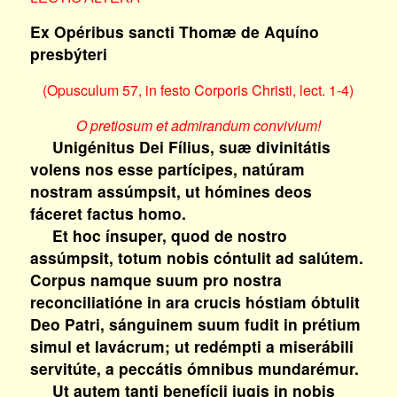
Ex Opéribus sancti Thomæ de Aquíno
presbýteri
(Opusculum 57, in festo Corporis Christi, lect. 1-4)
O pretiosum et admirandum convivium!
Unigénitus Dei Fílius, suæ divinitátis
volens nos esse partícipes, natúram
nostram assúmpsit, ut hómines deos
fáceret factus homo.
Et hoc ínsuper, quod de nostro
assúmpsit, totum nobis cóntulit ad salútem.
Corpus namque suum pro nostra
reconciliatióne in ara crucis hóstiam óbtulit
Deo Patri, sánguinem suum fudit in prétium
simul et lavácrum; ut redémpti a miserábili
servitúte, a peccátis ómnibus mundarémur.
Ut autem tanti benefícii iugis in nobis