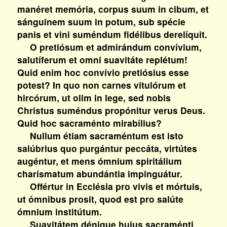
manéret memória, corpus suum in cibum, et
sánguinem suum in potum, sub spécie
panis et vini suméndum fidélibus derelíquit.
O pretiósum et admirándum convívium,
salutíferum et omni suavitáte replétum!
Quid enim hoc convívio pretiósius esse
potest? In quo non carnes vitulórum et
hircórum, ut olim in lege, sed nobis
Christus suméndus propónitur verus Deus.
Quid hoc sacraménto mirabílius?
Nullum étiam sacraméntum est isto
salúbrius quo purgántur peccáta, virtútes
augéntur, et mens ómnium spiritálium
charísmatum abundántia impinguátur.
Offértur in Ecclésia pro vivis et mórtuis,
ut ómnibus prosit, quod est pro salúte
ómnium institútum.
Suavitátem dénique huius sacraménti