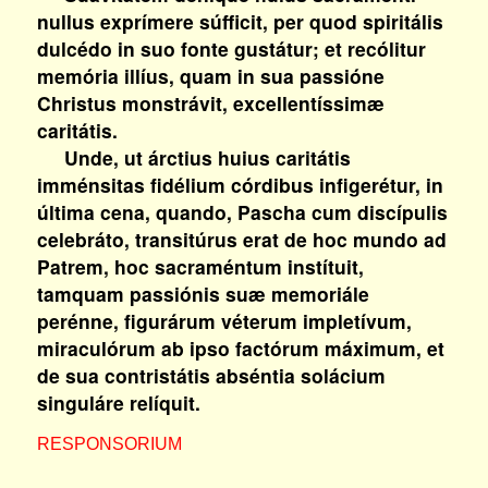
nullus exprímere súfficit, per quod spiritális
dulcédo in suo fonte gustátur; et recólitur
memória illíus, quam in sua passióne
Christus monstrávit, excellentíssimæ
caritátis.
Unde, ut árctius huius caritátis
imménsitas fidélium córdibus infigerétur, in
última cena, quando, Pascha cum discípulis
celebráto, transitúrus erat de hoc mundo ad
Patrem, hoc sacraméntum instítuit,
tamquam passiónis suæ memoriále
perénne, figurárum véterum impletívum,
miraculórum ab ipso factórum máximum, et
de sua contristátis abséntia solácium
singuláre relíquit.
RESPONSORIUM