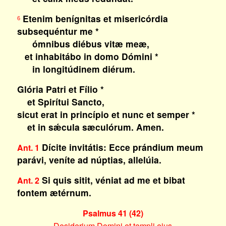
Etenim benígnitas et misericórdia
6
subsequéntur me *
ómnibus diébus vitæ meæ,
et inhabitábo in domo Dómini *
in longitúdinem diérum.
Glória Patri et Fílio *
et Spirítui Sancto,
sicut erat in princípio et nunc et semper *
et in sǽcula sæculórum. Amen.
Dícite invitátis: Ecce prándium meum
Ant. 1
parávi, veníte ad núptias, allelúia.
Si quis sitit, véniat ad me et bibat
Ant. 2
fontem ætérnum.
Psalmus 41 (42)
Desiderium Domini et templi eius