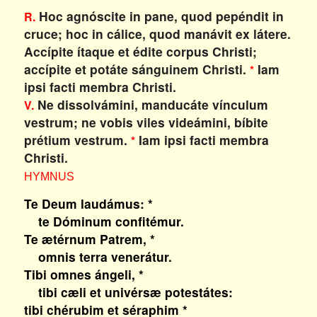
Hoc agnóscite in pane, quod pepéndit in
R.
cruce; hoc in cálice, quod manávit ex látere.
Accípite ítaque et édite corpus Christi;
accípite et potáte sánguinem Christi.
Iam
*
ipsi facti membra Christi.
Ne dissolvámini, manducáte vínculum
V.
vestrum; ne vobis viles videámini, bíbite
prétium vestrum.
Iam ipsi facti membra
*
Christi.
HYMNUS
Te Deum laudámus: *
te Dóminum confitémur.
Te ætérnum Patrem, *
omnis terra venerátur.
Tibi omnes ángeli, *
tibi cæli et univérsæ potestátes:
tibi chérubim et séraphim *