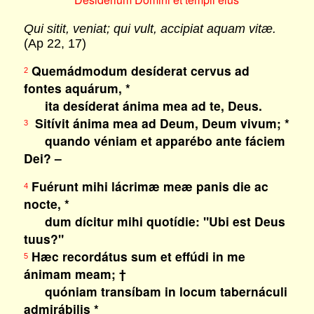
Qui sitit, veniat; qui vult, accipiat aquam vitæ.
(Ap 22, 17)
Quemádmodum desíderat cervus ad
2
fontes aquárum, *
ita desíderat ánima mea ad te, Deus.
Sitívit ánima mea ad Deum, Deum vivum; *
3
quando véniam et apparébo ante fáciem
Dei? –
Fuérunt mihi lácrimæ meæ panis die ac
4
nocte, *
dum dícitur mihi quotídie: "Ubi est Deus
tuus?"
Hæc recordátus sum et effúdi in me
5
ánimam meam; †
quóniam transíbam in locum tabernáculi
admirábilis *