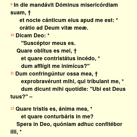
In die mandávit Dóminus misericórdiam
9
suam, †
et nocte cánticum eius apud me est: *
orátio ad Deum vitæ meæ.
Dicam Deo: *
10
"Suscéptor meus es.
Quare oblítus es mei, †
et quare contristátus incédo, *
dum afflígit me inimícus?"
Dum confringúntur ossa mea, †
11
exprobravérunt mihi, qui tríbulant me, *
dum dicunt mihi quotídie: "Ubi est Deus
tuus?" –
Quare tristis es, ánima mea, *
12
et quare conturbáris in me?
Spera in Deo, quóniam adhuc confitébor
illi, *