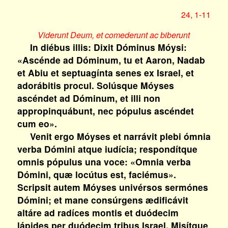
24, 1-11
Viderunt Deum, et comederunt ac biberunt
In diébus illis: Dixit Dóminus Móysi:
«Ascénde ad Dóminum, tu et Aaron, Nadab
et Abiu et septuagínta senes ex Israel, et
adorábitis procul. Solúsque Móyses
ascéndet ad Dóminum, et illi non
appropinquábunt, nec pópulus ascéndet
cum eo».
Venit ergo Móyses et narrávit plebi ómnia
verba Dómini atque iudícia; respondítque
omnis pópulus una voce: «Omnia verba
Dómini, quæ locútus est, faciémus».
Scripsit autem Móyses univérsos sermónes
Dómini; et mane consúrgens ædificávit
altáre ad radíces montis et duódecim
lápides per duódecim tribus Israel. Misítque