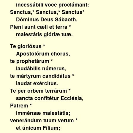
incessábili voce proclámant:
Sanctus,* Sanctus,* Sanctus*
Dóminus Deus Sábaoth.
Pleni sunt cæli et terra *
maiestátis glóriæ tuæ.
Te gloriósus *
Apostolórum chorus,
te prophetárum *
laudábilis númerus,
te mártyrum candidátus *
laudat exércitus.
Te per orbem terrárum *
sancta confitétur Ecclésia,
Patrem *
imménsæ maiestátis;
venerándum tuum verum *
et únicum Fílium;