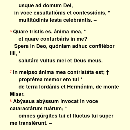
usque ad domum Dei,
in voce exsultatiónis et confessiónis, *
multitúdinis festa celebrántis. –
Quare tristis es, ánima mea, *
6
et quare conturbáris in me?
Spera in Deo, quóniam adhuc confitébor
illi, *
salutáre vultus mei et Deus meus. –
In meípso ánima mea contristáta est; †
7
proptérea memor ero tui *
de terra Iordánis et Hermónim, de monte
Misar.
Abýssus abýssum ínvocat in voce
8
cataractárum tuárum; *
omnes gúrgites tui et fluctus tui super
me transiérunt. –