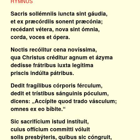
HYMNUS
Sacris sollémniis iuncta sint gáudia,
et ex præcórdiis sonent præcónia;
recédant vétera, nova sint ómnia,
corda, voces et ópera.
Noctis recólitur cena novíssima,
qua Christus créditur agnum et ázyma
dedísse frátribus iuxta legítima
priscis indúlta pátribus.
Dedit fragílibus córporis férculum,
dedit et trístibus sánguinis póculum,
dicens: „Accípite quod trado vásculum;
omnes ex eo bíbite.“
Sic sacrifícium istud instítuit,
cuius offícium commítti vóluit
solis presbýteris, quibus sic cóngruit,