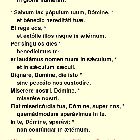
Salvum fac pópulum tuum, Dómine, *
*
et bénedic hereditáti tuæ.
Et rege eos, *
et extólle illos usque in ætérnum.
Per síngulos dies *
benedícimus te;
et laudámus nomen tuum in sǽculum, *
et in sǽculum sǽculi.
Dignáre, Dómine, die isto *
sine peccáto nos custodíre.
Miserére nostri, Dómine, *
miserére nostri.
Fiat misericórdia tua, Dómine, super nos, *
quemádmodum sperávimus in te.
In te, Dómine, sperávi: *
non confúndar in ætérnum.