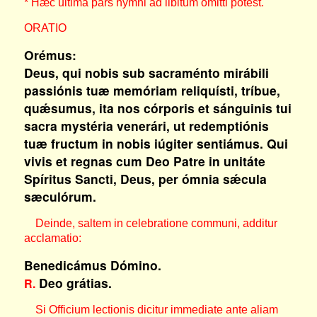
* Hæc ultima pars hymni ad libitum omitti potest.
ORATIO
Orémus:
Deus, qui nobis sub sacraménto mirábili
passiónis tuæ memóriam reliquísti, tríbue,
quǽsumus, ita nos córporis et sánguinis tui
sacra mystéria venerári, ut redemptiónis
tuæ fructum in nobis iúgiter sentiámus. Qui
vivis et regnas cum Deo Patre in unitáte
Spíritus Sancti, Deus, per ómnia sǽcula
sæculórum.
Deinde, saltem in celebratione communi, additur
acclamatio:
Benedicámus Dómino.
Deo grátias.
R.
Si Officium lectionis dicitur immediate ante aliam