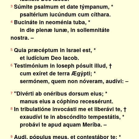
Súmite psalmum et date týmpanum, *
3
psaltérium iucúndum cum cíthara.
Bucináte in neoménia tuba, *
4
in die plenæ lunæ, in sollemnitáte
nostra. –
Quia præcéptum in Israel est, *
5
et iudícium Deo Iacob.
Testimónium in Ioseph pósuit illud, †
6
cum exíret de terra Ægýpti; *
sermónem, quem non nóveram, audívi: –
"Divérti ab onéribus dorsum eius; *
7
manus eius a cóphino recessérunt.
In tribulatióne invocásti me et liberávi te, †
8
exaudívi te in abscóndito tempestátis, *
probávi te apud aquam Meríba. –
Audi, pópulus meus, et contestábor te; *
9