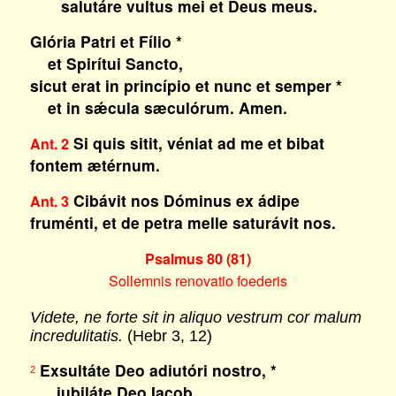
salutáre vultus mei et Deus meus.
Glória Patri et Fílio *
et Spirítui Sancto,
sicut erat in princípio et nunc et semper *
et in sǽcula sæculórum. Amen.
Si quis sitit, véniat ad me et bibat
Ant. 2
fontem ætérnum.
Cibávit nos Dóminus ex ádipe
Ant. 3
fruménti, et de petra melle saturávit nos.
Psalmus 80 (81)
Sollemnis renovatio foederis
Videte, ne forte sit in aliquo vestrum cor malum
incredulitatis.
(Hebr 3, 12)
Exsultáte Deo adiutóri nostro, *
2
iubiláte Deo Iacob.