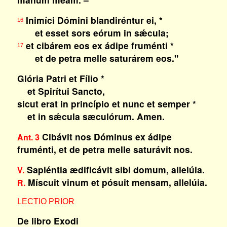
Inimíci Dómini blandiréntur ei, *
16
et esset sors eórum in sǽcula;
et cibárem eos ex ádipe fruménti *
17
et de petra melle saturárem eos."
Glória Patri et Fílio *
et Spirítui Sancto,
sicut erat in princípio et nunc et semper *
et in sǽcula sæculórum. Amen.
Cibávit nos Dóminus ex ádipe
Ant. 3
fruménti, et de petra melle saturávit nos.
Sapiéntia ædificávit sibi domum, allelúia.
V.
Míscuit vinum et pósuit mensam, allelúia.
R.
LECTIO PRIOR
De libro Exodi