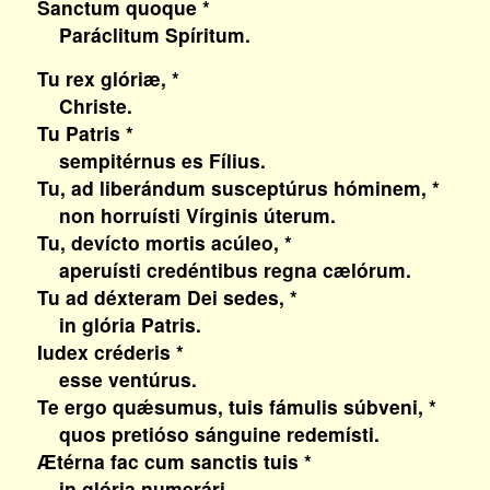
Sanctum quoque *
Paráclitum Spíritum.
Tu rex glóriæ, *
Christe.
Tu Patris *
sempitérnus es Fílius.
Tu, ad liberándum susceptúrus hóminem, *
non horruísti Vírginis úterum.
Tu, devícto mortis acúleo, *
aperuísti credéntibus regna cælórum.
Tu ad déxteram Dei sedes, *
in glória Patris.
Iudex créderis *
esse ventúrus.
Te ergo quǽsumus, tuis fámulis súbveni, *
quos pretióso sánguine redemísti.
Ætérna fac cum sanctis tuis *
in glória numerári.