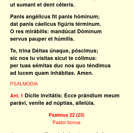
ut sumant et dent céteris.
Panis angélicus fit panis hóminum;
dat panis cáelicus figúris términum.
O res mirábilis: mandúcat Dóminum
servus pauper et húmilis.
Te, trina Déitas únaque, póscimus;
sic nos tu vísitas sicut te cólimus:
per tuas sémitas duc nos quo téndimus
ad lucem quam inhábitas. Amen.
PSALMODIA
Dícite invitátis: Ecce prándium meum
Ant. 1
parávi, veníte ad núptias, allelúia.
Psalmus 22 (23)
Pastor bonus